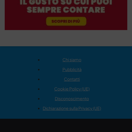
Chi siamo
Pubblicità
Contatti
Cookie Policy (UE)
Disconoscimento
Dichiarazione sulla Privacy (UE)