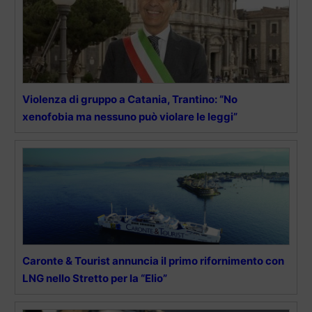
Violenza di gruppo a Catania, Trantino: “No
xenofobia ma nessuno può violare le leggi”
Caronte & Tourist annuncia il primo rifornimento con
LNG nello Stretto per la “Elio”