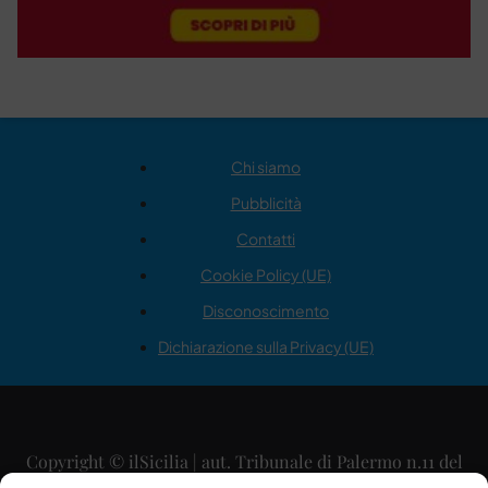
Chi siamo
Pubblicità
Contatti
Cookie Policy (UE)
Disconoscimento
Dichiarazione sulla Privacy (UE)
Copyright © ilSicilia | aut. Tribunale di Palermo n.11 del