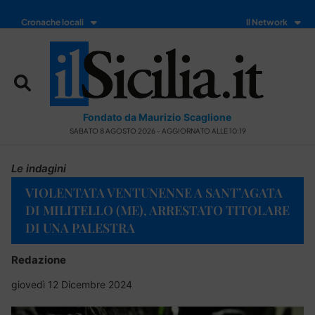
Cronache locali
Il Network
Fondato da Maurizio Scaglione
SABATO 8 AGOSTO 2026 - AGGIORNATO ALLE 10:19
Le indagini
VIOLENTATA VENTUNENNE A SANT’AGATA
DI MILITELLO (ME), ARRESTATO TITOLARE
DI UNA PALESTRA
Redazione
giovedì 12 Dicembre 2024