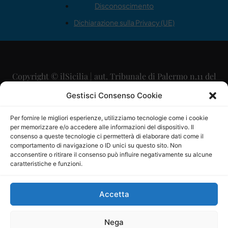
Disconoscimento
Dichiarazione sulla Privacy (UE)
Copyright © ilSicilia | aut. Tribunale di Palermo n.11 del
29/09/2015
Gestisci Consenso Cookie
Editore: Mercurio Comunicazione Soc. Coop. A.R.L.
Per fornire le migliori esperienze, utilizziamo tecnologie come i cookie
per memorizzare e/o accedere alle informazioni del dispositivo. Il
Direttore Editoriale: Maurizio Scaglione
consenso a queste tecnologie ci permetterà di elaborare dati come il
comportamento di navigazione o ID unici su questo sito. Non
Direttore Responsabile: Maria Calabrese
acconsentire o ritirare il consenso può influire negativamente su alcune
caratteristiche e funzioni.
p.zza Sant’Oliva, 9 – 90141 – Palermo – 091335557
P.IVA: 06334930820
Accetta
Mercurio Comunicazione Società Cooperativa a r.l. è
iscritta al Registro degli Operatori di Comunicazione al
Nega