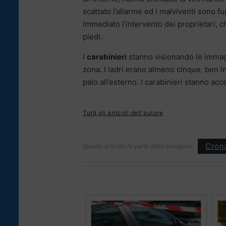
scattato l’allarme ed i malviventi sono 
Immediato l’intervento dei proprietari, ch
piedi.
I
carabinieri
stanno visionando le immag
zona. I ladri erano almeno cinque, ben i
palo all’esterno. I carabinieri stanno a
Tutti gli articoli dell'autore
Cron
Questo articolo fa parte delle categorie: