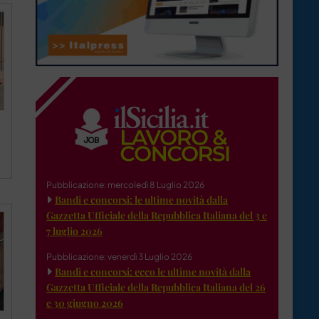
Pubblicazione: mercoledì 8 Luglio 2026
Bandi e concorsi: le ultime novità dalla
Gazzetta Ufficiale della Repubblica Italiana del 3 e
7 luglio 2026
Pubblicazione: venerdì 3 Luglio 2026
Bandi e concorsi: ecco le ultime novità dalla
Gazzetta Ufficiale della Repubblica Italiana del 26
e 30 giugno 2026