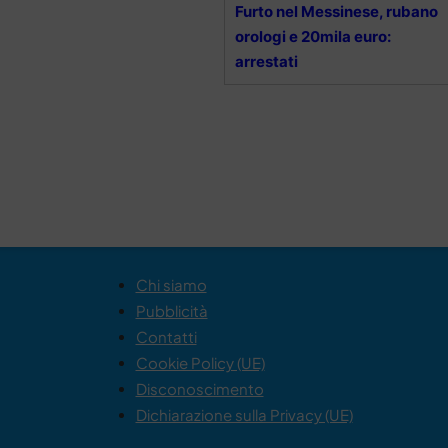
Furto nel Messinese, rubano
orologi e 20mila euro:
arrestati
Chi siamo
Pubblicità
Contatti
Cookie Policy (UE)
Disconoscimento
Dichiarazione sulla Privacy (UE)