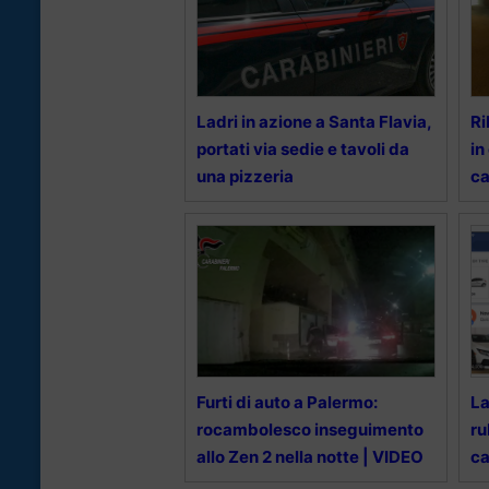
Ladri in azione a Santa Flavia,
Ri
portati via sedie e tavoli da
in
una pizzeria
ca
Furti di auto a Palermo:
La
rocambolesco inseguimento
ru
allo Zen 2 nella notte | VIDEO
ca