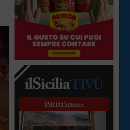
ilSiciliaNews
24