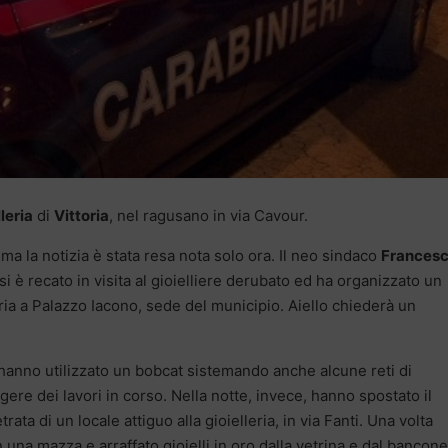
lleria
di
Vittoria
, nel ragusano in via Cavour.
, ma la notizia è stata resa nota solo ora. Il neo sindaco
Frances
si è recato in visita al gioielliere derubato ed ha organizzato un
ria a Palazzo Iacono, sede del municipio. Aiello chiederà un
ri hanno utilizzato un bobcat sistemando anche alcune reti di
gere dei lavori in corso. Nella notte, invece, hanno spostato il
ta di un locale attiguo alla gioielleria, in via Fanti. Una volta
 una mazza e arraffato gioielli in oro dalla vetrina e dal bancone