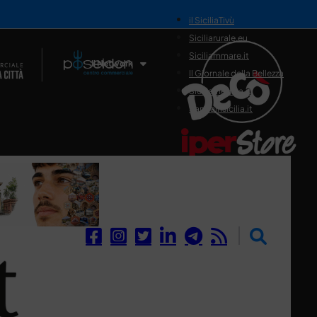
il SiciliaTivù
Siciliarurale.eu
Siciliammare.it
Il Network
Il Giornale della Bellezza
Siciliamedica.it
Sanitainsicilia.it