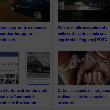
bera, aggredito e rapinato
Palermo, folle inseguimento
 cantina: indagano i
nella notte: ladro lancia una
rabinieri
jeep in viale Regione | FOTO
dri tentano di vendere auto
Catania, spaccio di marijuan
bata su Facebook. I
e allaccio elettrico abusivo:
rabinieri li arrestano
arrestato