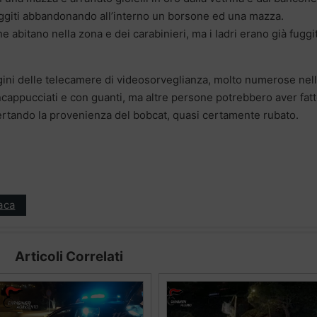
fuggiti abbandonando all’interno un borsone ed una mazza.
e abitano nella zona e dei carabinieri, ma i ladri erano già fuggit
ini delle telecamere di videosorveglianza, molto numerose nel
ncappucciati e con guanti, ma altre persone potrebbero aver fat
ccertando la provenienza del bobcat, quasi certamente rubato.
aca
Articoli Correlati