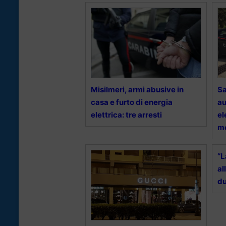
Misilmeri, armi abusive in
Sa
casa e furto di energia
au
elettrica: tre arresti
el
m
“L
al
du