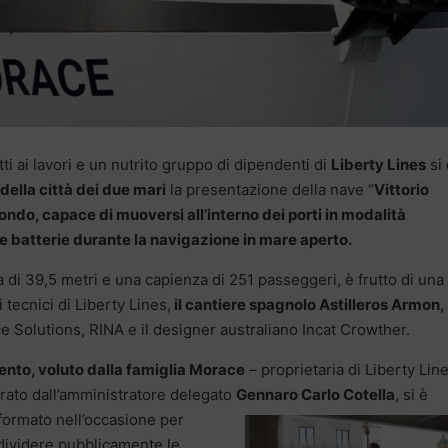
tti ai lavori e un nutrito gruppo di dipendenti di
Liberty Lines
si 
ella città dei due mari
la presentazione della nave “
Vittorio
ondo, capace di muoversi all’interno dei porti in modalità
 le batterie durante la navigazione in mare aperto.
di 39,5 metri e una capienza di 251 passeggeri, è frutto di una
 tecnici di Liberty Lines,
il cantiere spagnolo Astilleros Armon,
 Solutions, RINA e il designer australiano Incat Crowther.
ento, voluto dalla famiglia Morace
– proprietaria di Liberty Lin
rato dall’amministratore delegato
Gennaro Carlo Cotella
, si è
formato nell’occasione
per
ividere pubblicamente le