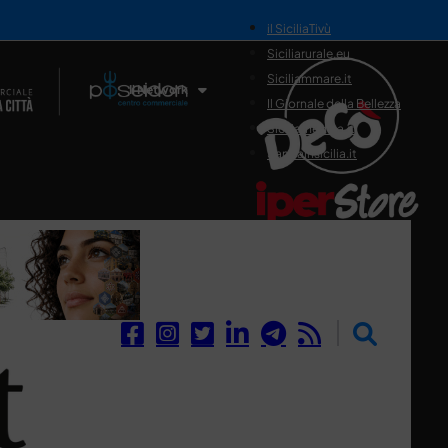
il SiciliaTivù
Siciliarurale.eu
Siciliammare.it
Il Network
Il Giornale della Bellezza
Siciliamedica.it
Sanitainsicilia.it