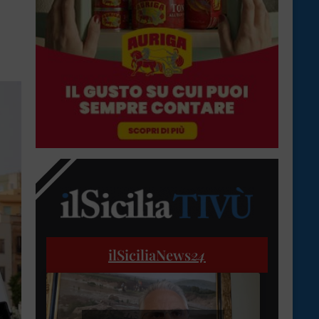
ilSiciliaNews
24