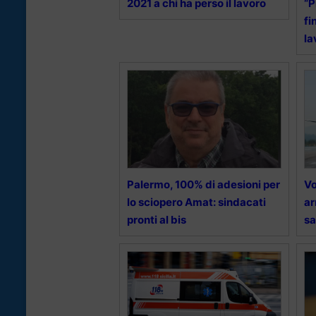
2021 a chi ha perso il lavoro
“P
fi
la
Palermo, 100% di adesioni per
Vo
lo sciopero Amat: sindacati
ar
pronti al bis
sa