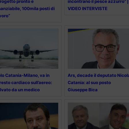
rogetto pronto e
incontrano il pesce azzurro” |
nanziabile, 100mila posti di
VIDEO INTERVISTE
voro”
lo Catania-Milano, va in
Ars, decade il deputato Nicol
resto cardiaco sull’aereo:
Catania: al suo posto
lvato da un medico
Giuseppe Bica