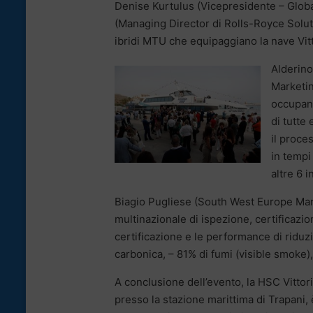
Denise Kurtulus (Vicepresidente – Glob
(Managing Director di Rolls-Royce Soluti
ibridi MTU che equipaggiano la nave Vit
Alderino
Marketin
occupand
di tutte
il proce
in tempi
altre 6 
Biagio Pugliese (South West Europe Mar
multinazionale di ispezione, certificazio
certificazione e le performance di riduz
carbonica, – 81% di fumi (visible smoke),
A conclusione dell’evento, la HSC Vitto
presso la stazione marittima di Trapani,