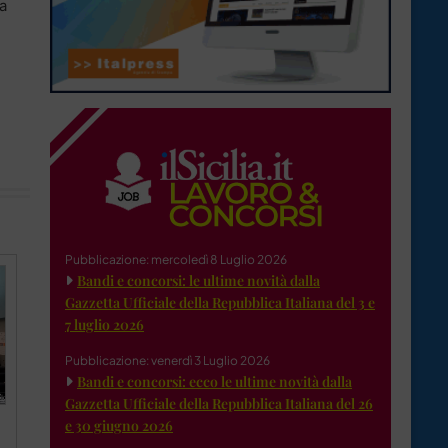
ta
Pubblicazione: mercoledì 8 Luglio 2026
Bandi e concorsi: le ultime novità dalla
Gazzetta Ufficiale della Repubblica Italiana del 3 e
7 luglio 2026
Pubblicazione: venerdì 3 Luglio 2026
Bandi e concorsi: ecco le ultime novità dalla
Gazzetta Ufficiale della Repubblica Italiana del 26
e 30 giugno 2026