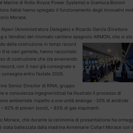
al Marine di Rolls-Royce Power Systems) e Gianluca Bononi
ons Italia) hanno spiegato il funzionamento degli innovativi mot
torio Morace.
 Alperi (Amministratore Delegato) e Ricardo García (Direttore
g e Vendite) del rinomato cantiere spagnolo ARMON, che si sta
o della costruzione in
tempi record
 e 9 le navi gemelle, hanno raccontato
sso di costruzione che sta avvenendo
 record, con 3 navi già consegnate e
in consegna entro l’estate 2026.
ine Senior Director di RINA, gruppo
ne e consulenza ingegneristica) ha illustrato il processo di
ione ambientale rispetto a una unità analoga: -30% di anidride
 – 62% di polveri (soot), – 83% di gas inquinanti.
rio Morace, che durante la cerimonia di presentazione ha ormeg
 è stata battezzata dalla madrina Annemarie Collart Morace con i