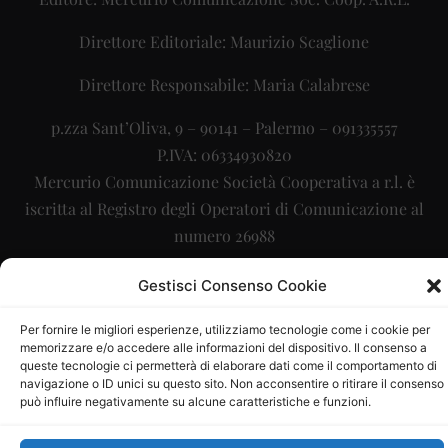
Direttore Editoriale: Maurizio Scaglione
Direttore Responsabile: Maria Calabrese
p.zza Sant’Oliva, 9 – 90141 – Palermo – 091335557
P.IVA: 06334930820
Mercurio Comunicazione Società Cooperativa a r.l. è
iscritta al Registro degli Operatori di Comunicazione al
numero 26988
Sito gestito da
La Digitale srl
–
info@ladigitale.it
Gestisci Consenso Cookie
Per fornire le migliori esperienze, utilizziamo tecnologie come i cookie per
memorizzare e/o accedere alle informazioni del dispositivo. Il consenso a
queste tecnologie ci permetterà di elaborare dati come il comportamento di
navigazione o ID unici su questo sito. Non acconsentire o ritirare il consenso
può influire negativamente su alcune caratteristiche e funzioni.