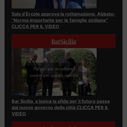
Sala d’Ercole approva la rottamazione, Abbate:
“Norma importante per le famiglie siciliane”
CLICCA PER IL VIDEO
BarSicilia
Fai clic per accettare i
cookie per questo servizio
Bar Sicilia, a Ispica la sfida per il futuro passa
dal nuovo governo della città CLICCA PER IL
VIDEO