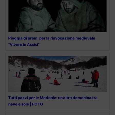
Pioggia di premi per la rievocazione medievale
“Vivere in Assisi”
Tutti pazzi per le Madonie: un’altra domenica tra
neve e sole | FOTO