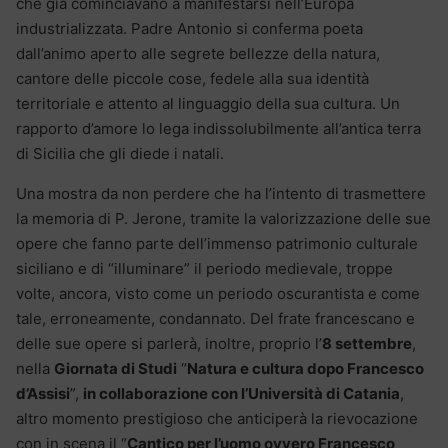
che già cominciavano a manifestarsi nell’Europa
industrializzata. Padre Antonio si conferma poeta
dall’animo aperto alle segrete bellezze della natura,
cantore delle piccole cose, fedele alla sua identità
territoriale e attento al linguaggio della sua cultura. Un
rapporto d’amore lo lega indissolubilmente all’antica terra
di Sicilia che gli diede i natali.
Una mostra da non perdere che ha l’intento di trasmettere
la memoria di P. Jerone, tramite la valorizzazione delle sue
opere che fanno parte dell’immenso patrimonio culturale
siciliano e di “illuminare” il periodo medievale, troppe
volte, ancora, visto come un periodo oscurantista e come
tale, erroneamente, condannato. Del frate francescano e
delle sue opere si parlerà, inoltre, proprio l’
8 settembre
,
nella
Giornata di Studi
“
Natura e cultura dopo Francesco
d’Assisi
”,
in collaborazione con l’Università di Catania
,
altro momento prestigioso che anticiperà la rievocazione
con in scena il “
Cantico per l’uomo ovvero Francesco