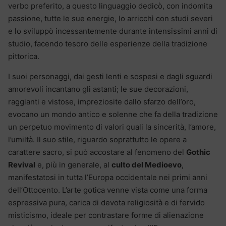
verbo preferito, a questo linguaggio dedicò, con indomita
passione, tutte le sue energie, lo arricchì con studi severi
e lo sviluppò incessantemente durante intensissimi anni di
studio, facendo tesoro delle esperienze della tradizione
pittorica.
I suoi personaggi, dai gesti lenti e sospesi e dagli sguardi
amorevoli incantano gli astanti; le sue decorazioni,
raggianti e vistose, impreziosite dallo sfarzo dell’oro,
evocano un mondo antico e solenne che fa della tradizione
un perpetuo movimento di valori quali la sincerità, l’amore,
l’umiltà. Il suo stile, riguardo soprattutto le opere a
carattere sacro, si può accostare al fenomeno del
Gothic
Revival
e, più in generale, al
culto del Medioevo
,
manifestatosi in tutta l’Europa occidentale nei primi anni
dell’Ottocento. L’arte gotica venne vista come una forma
espressiva pura, carica di devota religiosità e di fervido
misticismo, ideale per contrastare forme di alienazione