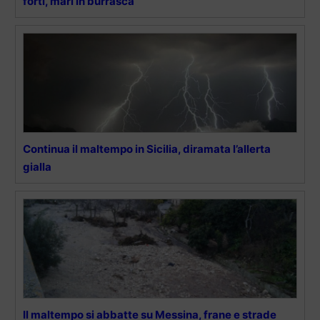
forti, mari in burrasca
Continua il maltempo in Sicilia, diramata l’allerta
gialla
Il maltempo si abbatte su Messina, frane e strade