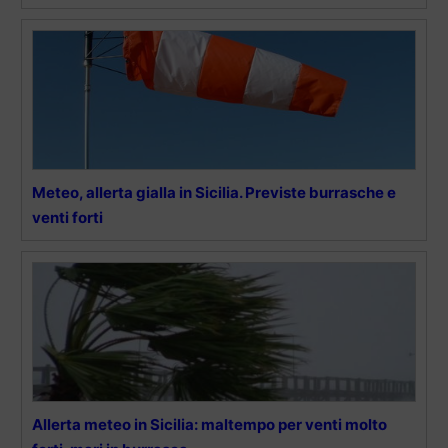
Meteo, allerta gialla in Sicilia. Previste burrasche e
venti forti
Allerta meteo in Sicilia: maltempo per venti molto