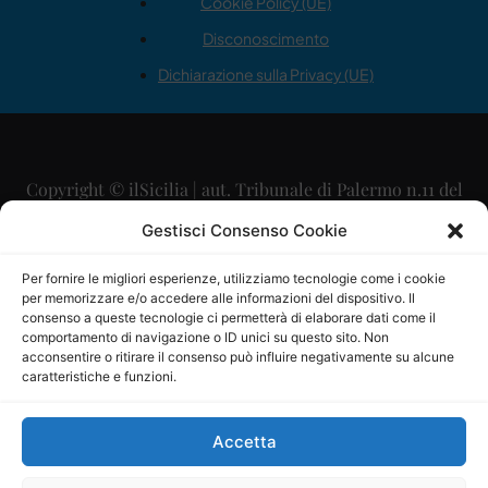
Cookie Policy (UE)
Disconoscimento
Dichiarazione sulla Privacy (UE)
Copyright © ilSicilia | aut. Tribunale di Palermo n.11 del
29/09/2015
Gestisci Consenso Cookie
Editore: Mercurio Comunicazione Soc. Coop. A.R.L.
Per fornire le migliori esperienze, utilizziamo tecnologie come i cookie
per memorizzare e/o accedere alle informazioni del dispositivo. Il
Direttore Editoriale: Maurizio Scaglione
consenso a queste tecnologie ci permetterà di elaborare dati come il
comportamento di navigazione o ID unici su questo sito. Non
Direttore Responsabile: Maria Calabrese
acconsentire o ritirare il consenso può influire negativamente su alcune
caratteristiche e funzioni.
p.zza Sant’Oliva, 9 – 90141 – Palermo – 091335557
P.IVA: 06334930820
Accetta
Mercurio Comunicazione Società Cooperativa a r.l. è