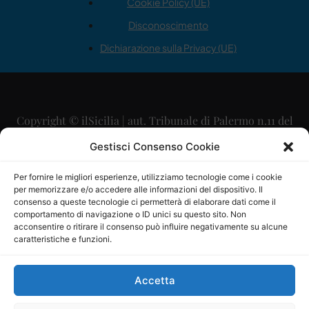
Cookie Policy (UE)
Disconoscimento
Dichiarazione sulla Privacy (UE)
Copyright © ilSicilia | aut. Tribunale di Palermo n.11 del
29/09/2015
Gestisci Consenso Cookie
Editore: Mercurio Comunicazione Soc. Coop. A.R.L.
Per fornire le migliori esperienze, utilizziamo tecnologie come i cookie
per memorizzare e/o accedere alle informazioni del dispositivo. Il
Direttore Editoriale: Maurizio Scaglione
consenso a queste tecnologie ci permetterà di elaborare dati come il
comportamento di navigazione o ID unici su questo sito. Non
Direttore Responsabile: Maria Calabrese
acconsentire o ritirare il consenso può influire negativamente su alcune
caratteristiche e funzioni.
p.zza Sant’Oliva, 9 – 90141 – Palermo – 091335557
P.IVA: 06334930820
Accetta
Mercurio Comunicazione Società Cooperativa a r.l. è