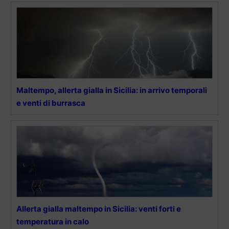
Maltempo, allerta gialla in Sicilia: in arrivo temporali
e venti di burrasca
Allerta gialla maltempo in Sicilia: venti forti e
temperatura in calo