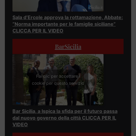
Sala d’Ercole approva la rottamazione, Abbate:
“Norma importante per le famiglie siciliane”
CLICCA PER IL VIDEO
BarSicilia
Fai clic per accettare i
cookie per questo servizio
Bar Sicilia, a Ispica la sfida per il futuro passa
dal nuovo governo della città CLICCA PER IL
VIDEO