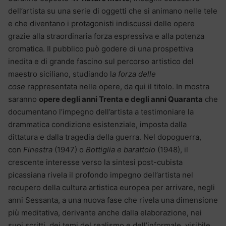
dell’artista su una serie di oggetti che si animano nelle tele
e che diventano i protagonisti indiscussi delle opere
grazie alla straordinaria forza espressiva e alla potenza
cromatica. Il pubblico può godere di una prospettiva
inedita e di grande fascino sul percorso artistico del
maestro siciliano, studiando l
a forza delle
cose
rappresentata nelle opere, da qui il titolo. In mostra
saranno
opere degli anni Trenta e degli anni Quaranta
che
documentano l’impegno dell’artista a testimoniare la
drammatica condizione esistenziale, imposta dalla
dittatura e dalla tragedia della guerra. Nel dopoguerra,
con
Finestra
(1947) o
Bottiglia e barattolo
(1948), il
crescente interesse verso la sintesi post-cubista
picassiana rivela il profondo impegno dell’artista nel
recupero della cultura artistica europea per arrivare, negli
anni Sessanta, a una nuova fase che rivela una dimensione
più meditativa, derivante anche dalla elaborazione, nei
suoi scritti, dei temi del realismo e dell’informale, visibile