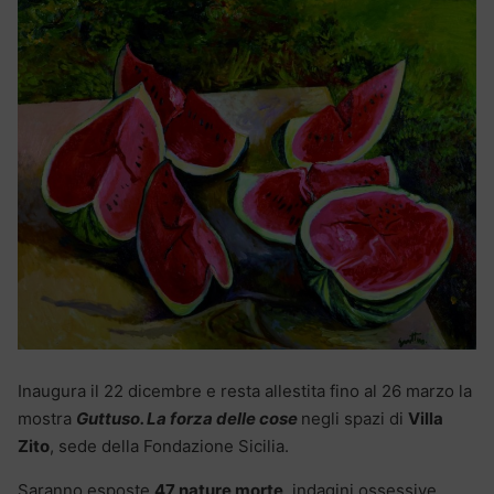
Inaugura il 22 dicembre e resta allestita fino al 26 marzo la
mostra
Guttuso. La forza delle cose
negli spazi di
Villa
Zito
, sede della Fondazione Sicilia.
Saranno esposte
47 nature morte
, indagini ossessive