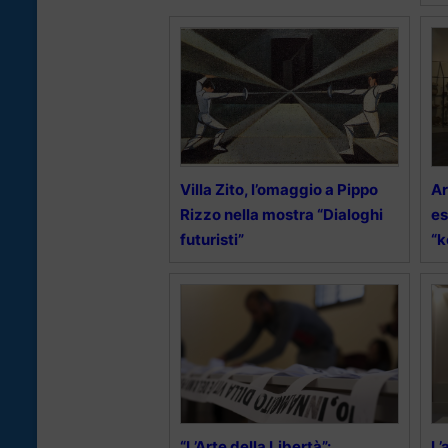
Villa Zito, l’omaggio a Pippo
Ar
Rizzo nella mostra “Dialoghi
es
futuristi”
“k
“L’Arte della Libertà”:
L’