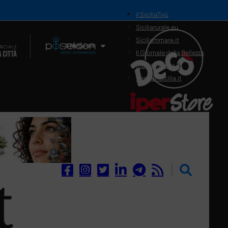
il SiciliaTivù
Siciliarurale.eu
Siciliammare.it
Il Network
Il Giornale della Bellezza
Siciliamedica.it
Sanitainsicilia.it