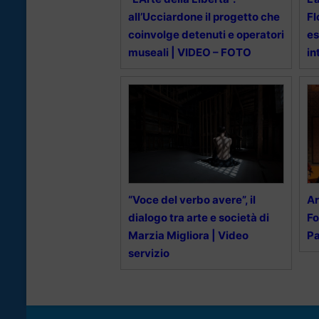
all’Ucciardone il progetto che
Fl
coinvolge detenuti e operatori
es
museali | VIDEO – FOTO
in
“Voce del verbo avere”, il
Ar
dialogo tra arte e società di
Fo
Marzia Migliora | Video
P
servizio