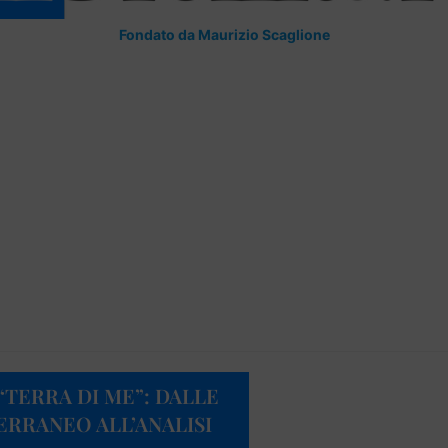
Fondato da Maurizio Scaglione
“TERRA DI ME”: DALLE
RRANEO ALL’ANALISI