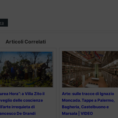
ra
Articoli Correlati
urea Hora”: a Villa Zito il
Arte: sulle tracce di Ignazio
sveglio delle coscienze
Moncada. Tappe a Palermo,
ll’arte irrequieta di
Bagheria, Castelbuono e
ancesco De Grandi
Marsala | VIDEO