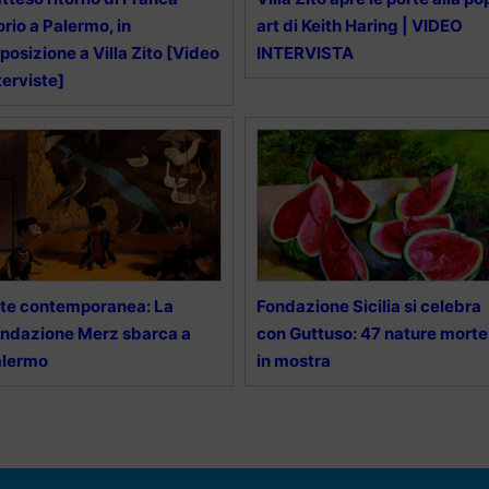
orio a Palermo, in
art di Keith Haring | VIDEO
posizione a Villa Zito [Video
INTERVISTA
terviste]
te contemporanea: La
Fondazione Sicilia si celebra
ndazione Merz sbarca a
con Guttuso: 47 nature morte
alermo
in mostra