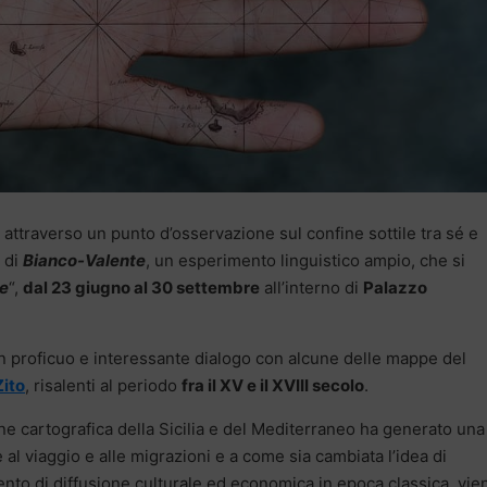
i attraverso un punto d’osservazione sul confine sottile tra sé e
a di
Bianco-Valente
, un esperimento linguistico ampio, che si
me
“,
dal 23 giugno al 30 settembre
all’interno di
Palazzo
n proficuo e interessante dialogo con alcune delle mappe del
Zito
, risalenti al periodo
fra il XV e il XVIII secolo
.
e cartografica della Sicilia e del Mediterraneo ha generato una
e al viaggio e alle migrazioni e a come sia cambiata l’idea di
nto di diffusione culturale ed economica in epoca classica, vie