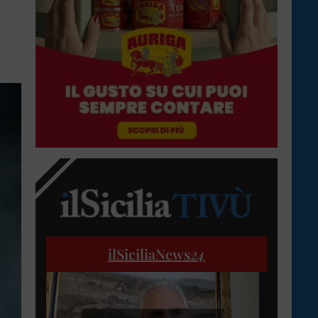
ilSiciliaNews
24