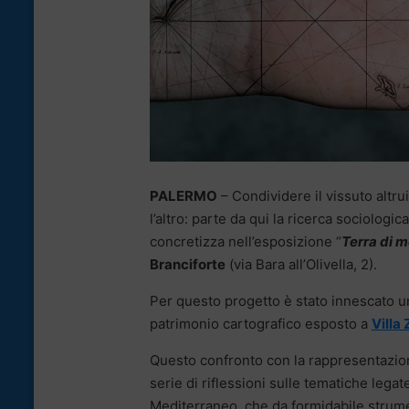
PALERMO
– Condividere il vissuto altru
l’altro: parte da qui la ricerca sociologic
concretizza nell’esposizione “
Terra di 
Branciforte
(via Bara all’Olivella, 2).
Per questo progetto è stato innescato u
patrimonio cartografico esposto a
Villa 
Questo confronto con la rappresentazion
serie di riflessioni sulle tematiche legat
Mediterraneo, che da formidabile strume