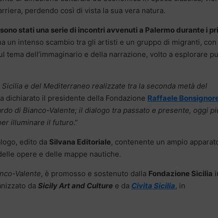
rriera, perdendo così di vista la sua vera natura.
ono stati una serie di incontri avvenuti a Palermo durante i pr
un intenso scambio tra gli artisti e un gruppo di migranti, con
ul tema dell’immaginario e della narrazione, volto a esplorare pu
 Sicilia e del Mediterraneo realizzate tra la seconda metà del
a dichiarato il presidente della Fondazione
Raffaele Bonsignor
rdo di Bianco-Valente; il dialogo tra passato e presente, oggi pi
r illuminare il futuro
.”
logo, edito da
Silvana Editoriale
, contenente un ampio apparat
 delle opere e delle mappe nautiche.
nco-Valente
, è promosso e sostenuto dalla
Fondazione Sicilia
i
ganizzato da
Sicily Art and Culture
e da
Civita Sicilia
, in