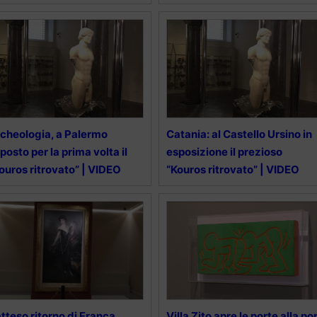
cheologia, a Palermo
Catania: al Castello Ursino in
posto per la prima volta il
esposizione il prezioso
ouros ritrovato” | VIDEO
“Kouros ritrovato” | VIDEO
atteso ritorno di Franca
Villa Zito apre le porte alla po