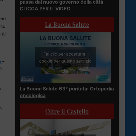
passa dal nuovo governo della città
CLICCA PER IL VIDEO
imi
La Buona Salute
 cui
nti
Fai clic per accettare i
e
–
cookie per questo servizio
ù
o
La Buona Salute 63° puntata: Ortopedia
oncologica
n
Oltre il Castello