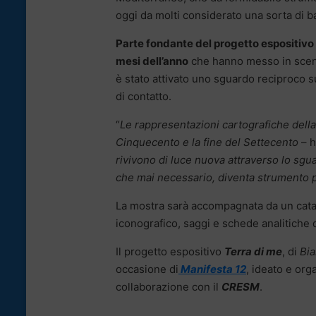
oggi da molti considerato una sorta di ba
Parte fondante del progetto espositivo s
mesi dell’anno
che hanno messo in scena 
è stato attivato uno sguardo reciproco s
di contatto.
“
Le rappresentazioni cartografiche della
Cinquecento e la fine del Settecento
– h
rivivono di luce nuova attraverso lo sgua
che mai necessario, diventa strumento pe
La mostra sarà accompagnata da un cata
iconografico, saggi e schede analitiche
Il progetto espositivo
Terra di me
, di
Bia
occasione di
Manifesta 12
, ideato e or
collaborazione con il
CRESM
.