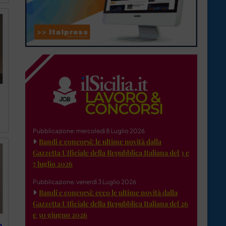
Pubblicazione: mercoledì 8 Luglio 2026
Bandi e concorsi: le ultime novità dalla
Gazzetta Ufficiale della Repubblica Italiana del 3 e
7 luglio 2026
Pubblicazione: venerdì 3 Luglio 2026
Bandi e concorsi: ecco le ultime novità dalla
Gazzetta Ufficiale della Repubblica Italiana del 26
e 30 giugno 2026
p