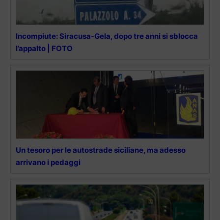
Incompiute: Siracusa-Gela, dopo tre anni si sblocca
l’appalto | FOTO
Un tesoro per le autostrade siciliane, ma adesso
arrivano i pedaggi