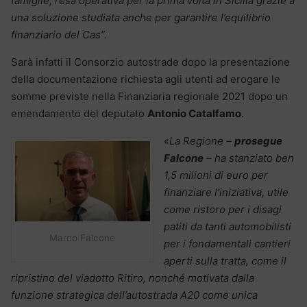
famiglie, resa operativa per la prima volta in Sicilia grazie a
una soluzione studiata anche per garantire l’equilibrio
finanziario del Cas”.
Sarà infatti il Consorzio autostrade dopo la presentazione
della documentazione richiesta agli utenti ad erogare le
somme previste nella Finanziaria regionale 2021 dopo un
emendamento del deputato
Antonio Catalfamo
.
«
La Regione –
prosegue
Falcone
– ha stanziato ben
1,5 milioni di euro per
finanziare l’iniziativa, utile
come ristoro per i disagi
patiti da tanti automobilisti
Marco Falcone
per i fondamentali cantieri
aperti sulla tratta, come il
ripristino del viadotto Ritiro, nonché motivata dalla
funzione strategica dell’autostrada A20 come unica