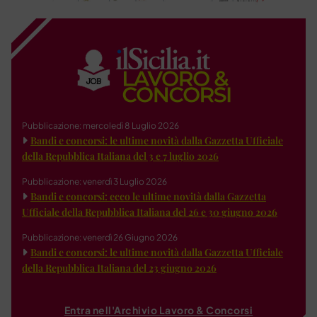
Pubblicazione: mercoledì 8 Luglio 2026
Bandi e concorsi: le ultime novità dalla Gazzetta Ufficiale
della Repubblica Italiana del 3 e 7 luglio 2026
Pubblicazione: venerdì 3 Luglio 2026
Bandi e concorsi: ecco le ultime novità dalla Gazzetta
Ufficiale della Repubblica Italiana del 26 e 30 giugno 2026
Pubblicazione: venerdì 26 Giugno 2026
Bandi e concorsi: le ultime novità dalla Gazzetta Ufficiale
della Repubblica Italiana del 23 giugno 2026
Entra nell'Archivio Lavoro & Concorsi