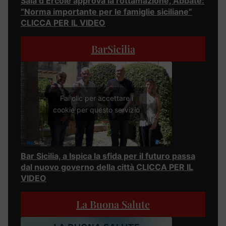
Sala d’Ercole approva la rottamazione, Abbate:
“Norma importante per le famiglie siciliane”
CLICCA PER IL VIDEO
BarSicilia
Fai clic per accettare i
cookie per questo servizio
Bar Sicilia, a Ispica la sfida per il futuro passa
dal nuovo governo della città CLICCA PER IL
VIDEO
La Buona Salute