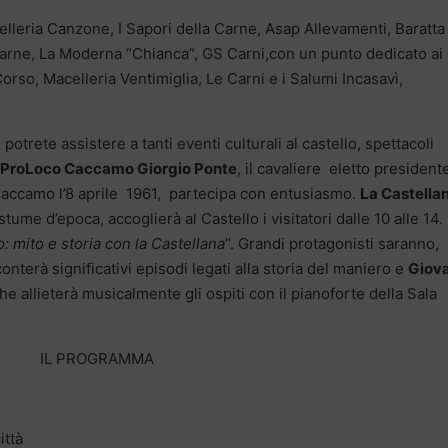
elleria Canzone, I Sapori della Carne, Asap Allevamenti, Baratta
 Carne, La Moderna “Chianca”, GS Carni,con un punto dedicato ai
Corso, Macelleria Ventimiglia, Le Carni e i Salumi Incasavì,
potrete assistere a tanti eventi culturali al castello, spettacoli
ProLoco Caccamo Giorgio Ponte
, il cavaliere eletto president
 Caccamo l’8 aprile 1961, partecipa con entusiasmo.
La Castella
tume d’epoca, accoglierà al Castello i visitatori dalle 10 alle 14. 
: mito e storia con la Castellana
“. Grandi protagonisti saranno,
conterà significativi episodi legati alla storia del maniero e
Giov
che allieterà musicalmente gli ospiti con il pianoforte della Sala
IL PROGRAMMA
ittà