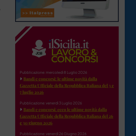
e
Pubblicazione: mercoledì 8 Luglio 2026
Bandi e concorsi: le ultime novità dalla
Gazzetta Ufficiale della Repubblica Italiana del 3 e
7 luglio 2026
Pubblicazione: venerdì 3 Luglio 2026
Bandi e concorsi: ecco le ultime novità dalla
Gazzetta Ufficiale della Repubblica Italiana del 26
e 30 giugno 2026
Pubblicazione: venerdì 26 Giugno 2026