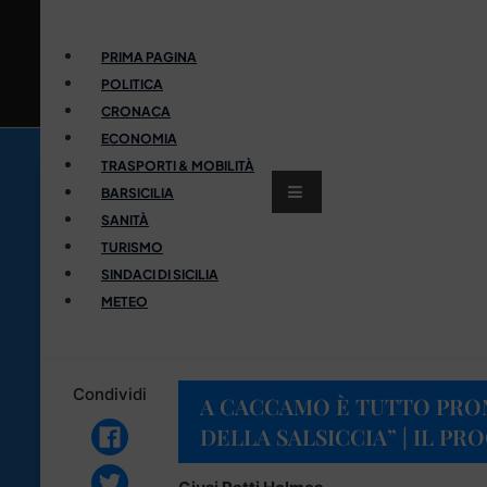
PRIMA PAGINA
POLITICA
CRONACA
ECONOMIA
TRASPORTI & MOBILITÀ
BARSICILIA
SANITÀ
TURISMO
SINDACI DI SICILIA
METEO
Condividi
A CACCAMO È TUTTO PRON
DELLA SALSICCIA” | IL P