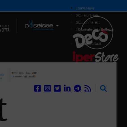
il SiciliaTivù
Siciliarurale.eu
Siciliammare.it
Il Network
Il Giornale della Bellezza
Siciliamedica.it
Sanitainsicilia.it