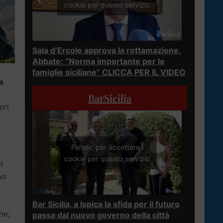
cookie per questo servizio
Sala d’Ercole approva la rottamazione,
Abbate: “Norma importante per le
famiglie siciliane” CLICCA PER IL VIDEO
a
o
BarSicilia
ori
Fai clic per accettare i
cookie per questo servizio
l
uo
Bar Sicilia, a Ispica la sfida per il futuro
ne;
passa dal nuovo governo della città