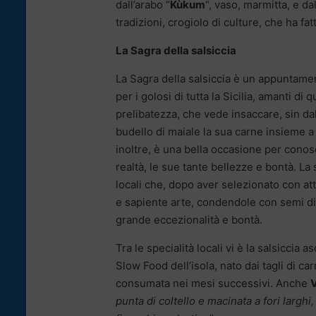
dall’arabo “
Kùkum
“, vaso, marmitta, e dal
tradizioni, crogiolo di culture, che ha fa
La Sagra della salsiccia
La Sagra della salsiccia è un appuntame
per i golosi di tutta la Sicilia, amanti di 
prelibatezza, che vede insaccare, sin dall
budello di maiale la sua carne insieme a 
inoltre, è una bella occasione per cono
realtà, le sue tante bellezze e bontà. La 
locali che, dopo aver selezionato con at
e sapiente arte, condendole con semi di 
grande eccezionalità e bontà.
Tra le specialità locali vi è la salsiccia a
Slow Food dell’isola, nato dai tagli di c
consumata nei mesi successivi. Anche
V
punta di coltello e macinata a fori largh