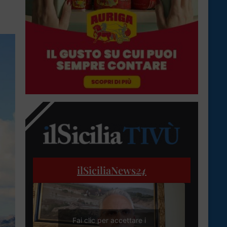
ilSiciliaNews
24
Fai clic per accettare i