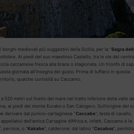
 borghi medievali più suggestivi della Sicilia, per la “
Sagra dell
ottobre. Ai piedi del suo maestoso Castello, tra le vie del centr
siccia caccamese fresca alla brace o stagionata. Un trionfo di sap
esta giornata all’insegna del gusto. Prima di tuffarci in questa
rritorio, qualche curiosità su Caccamo.
20 metri sul livello del mare nel tratto inferiore della valle de
, ai piedi del monte Eurako o San Calogero. Sull’origine del s
be derivare dal punico-cartaginese “
Caccabe
“, testa di cavallo,
ppellativi dell’antica Cartagine d’Africa e, infatti, Caccamo è la
“, pernice, o “
Kakabe
“, calderone; dal latino “
Cacabus
“, pentolo