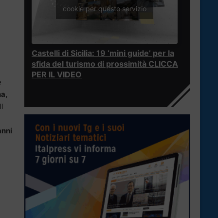
cookie per questo servizio
Castelli di Sicilia: 19 ‘mini guide’ per la
sfida del turismo di prossimità CLICCA
PER IL VIDEO
e
na,
Il
anni