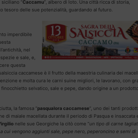
 siciliano “
Caccamu
”, albero di loto. Una città ricca di storia,
tto tesoro delle sue potenzialità, guardando al futuro.
nto imperdibile
questa
’antichità, nel
spezie e sale, e,
scere questa
salsiccia caccamese è il frutto della maestria culinaria dei macel
tenzione e molta cura le carni suine migliori, le lavorano, con g
finocchietto selvatico, sale e pepe, dando origine a un prodotto
sciutta, la famosa “
pasqualora caccamese
“, uno dei tanti prodott
arne di maiale macellata durante il periodo di Pasqua e insaccata 
irgilio
nelle sue Georgiche la citò come “
un tipo di carne tagliat
i, a cui vengono aggiunti sale, pepe nero, peperoncino e semi di