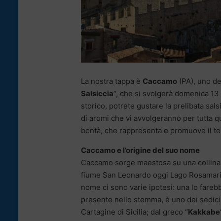
La nostra tappa è
Caccamo
(PA), uno dei
Salsiccia
“, che si svolgerà domenica 13 
storico, potrete gustare la prelibata sal
di aromi che vi avvolgeranno per tutta qu
bontà, che rappresenta e promuove il te
Caccamo e l’origine del suo nome
Caccamo sorge maestosa su una collina a 5
fiume San Leonardo oggi Lago Rosamarina
nome ci sono varie ipotesi: una lo fareb
presente nello stemma, è uno dei sedici a
Cartagine di Sicilia; dal greco “
Kakkabe