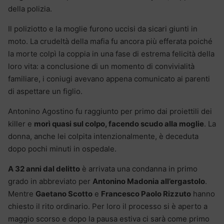
della polizia.
Il poliziotto e la moglie furono uccisi da sicari giunti in
moto. La crudeltà della mafia fu ancora più efferata poiché
la morte colpì la coppia in una fase di estrema felicità della
loro vita: a conclusione di un momento di convivialità
familiare, i coniugi avevano appena comunicato ai parenti
di aspettare un figlio.
Antonino Agostino fu raggiunto per primo dai proiettili dei
killer e
morì quasi sul colpo, facendo scudo alla moglie
. La
donna, anche lei colpita intenzionalmente, è deceduta
dopo pochi minuti in ospedale.
A 32 anni dal delitto
è arrivata una condanna in primo
grado in abbreviato per
Antonino Madonia all’ergastolo
.
Mentre
Gaetano Scotto
e
Francesco Paolo Rizzuto
hanno
chiesto il rito ordinario. Per loro il processo si è aperto a
maggio scorso e dopo la pausa estiva ci sarà come primo