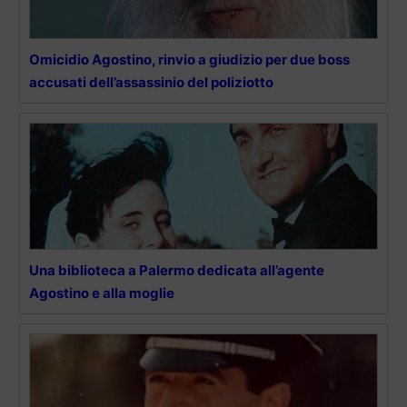
Omicidio Agostino, rinvio a giudizio per due boss
accusati dell’assassinio del poliziotto
Una biblioteca a Palermo dedicata all’agente
Agostino e alla moglie