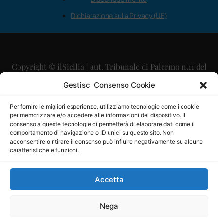
Dichiarazione sulla Privacy (UE)
Copyright © ilSicilia | aut. Tribunale di Palermo n.11 del
29/09/2015
Gestisci Consenso Cookie
Editore: Mercurio Comunicazione Soc. Coop. A.R.L.
Per fornire le migliori esperienze, utilizziamo tecnologie come i cookie
per memorizzare e/o accedere alle informazioni del dispositivo. Il
Direttore Editoriale: Maurizio Scaglione
consenso a queste tecnologie ci permetterà di elaborare dati come il
comportamento di navigazione o ID unici su questo sito. Non
Direttore Responsabile: Maria Calabrese
acconsentire o ritirare il consenso può influire negativamente su alcune
caratteristiche e funzioni.
p.zza Sant’Oliva, 9 – 90141 – Palermo – 091335557
P.IVA: 06334930820
Accetta
Mercurio Comunicazione Società Cooperativa a r.l. è
iscritta al Registro degli Operatori di Comunicazione al
Nega
numero 26988