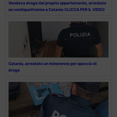
Vendeva droga dal proprio appartamento, arrestato
un ventiquattrenne a Catania CLICCA PER IL VIDEO
Catania, arrestato un minorenne per spaccio di
droga