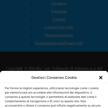
Chi siamo
Pubblicità
Contatti
Cookie Policy (UE)
Disconoscimento
Dichiarazione sulla Privacy (UE)
Copyright © ilSicilia | aut. Tribunale di Palermo n.11 del
29/09/2015
Gestisci Consenso Cookie
Editore: Mercurio Comunicazione Soc. Coop. A.R.L.
Per fornire le migliori esperienze, utilizziamo tecnologie come i cookie
per memorizzare e/o accedere alle informazioni del dispositivo. Il
Direttore Editoriale: Maurizio Scaglione
consenso a queste tecnologie ci permetterà di elaborare dati come il
comportamento di navigazione o ID unici su questo sito. Non
Direttore Responsabile: Maria Calabrese
acconsentire o ritirare il consenso può influire negativamente su alcune