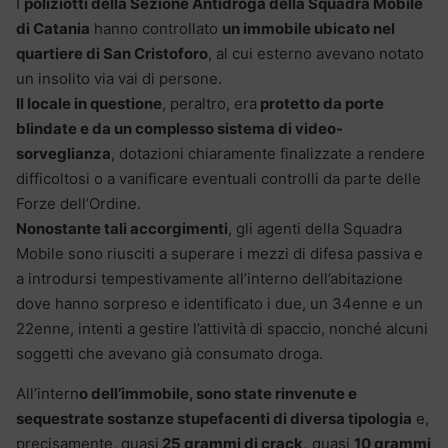
I
poliziotti della Sezione Antidroga della Squadra Mobile
di Catania
hanno controllato
un immobile ubicato nel
quartiere di San Cristoforo
, al cui esterno avevano notato
un insolito via vai di persone.
Il locale in questione
, peraltro, era
protetto da porte
blindate e da un complesso sistema di video-
sorveglianza
, dotazioni chiaramente finalizzate a rendere
difficoltosi o a vanificare eventuali controlli da parte delle
Forze dell’Ordine.
Nonostante tali accorgimenti
, gli agenti della Squadra
Mobile sono riusciti a superare i mezzi di difesa passiva e
a introdursi tempestivamente all’interno dell’abitazione
dove hanno sorpreso e identificato i due, un 34enne e un
22enne, intenti a gestire l’attività di spaccio, nonché alcuni
soggetti che avevano già consumato droga.
All’intern
o dell’immobile, sono state rinvenute e
sequestrate sostanze stupefacenti di diversa tipologia
e,
precisamente, quasi
25 grammi di crack,
quasi
10 grammi