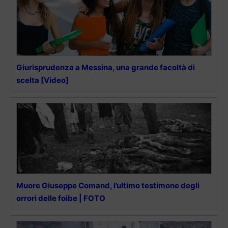
Giurisprudenza a Messina, una grande facoltà di
scelta [Video]
Muore Giuseppe Comand, l’ultimo testimone degli
orrori delle foibe | FOTO