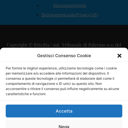
Disconoscimento
Dichiarazione sulla Privacy (UE)
Copyright © ilSicilia | aut. Tribunale di Palermo n.11 del
29/09/2015
Gestisci Consenso Cookie
Editore: Mercurio Comunicazione Soc. Coop. A.R.L.
Per fornire le migliori esperienze, utilizziamo tecnologie come i cookie
per memorizzare e/o accedere alle informazioni del dispositivo. Il
Direttore Editoriale: Maurizio Scaglione
consenso a queste tecnologie ci permetterà di elaborare dati come il
comportamento di navigazione o ID unici su questo sito. Non
Direttore Responsabile: Maria Calabrese
acconsentire o ritirare il consenso può influire negativamente su alcune
caratteristiche e funzioni.
p.zza Sant’Oliva, 9 – 90141 – Palermo – 091335557
P.IVA: 06334930820
Accetta
Mercurio Comunicazione Società Cooperativa a r.l. è
iscritta al Registro degli Operatori di Comunicazione al
Nega