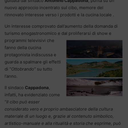
guidata dal sindaco
Antonino Cappadona
, punta su un
nuovo approccio incentrato sul cibo, memore del
rinnovato interesse verso i prodotti e la cucina locale .
Un interesse comprovato dall’aumento della domanda di
turismo enogastronomico e dal proliferarsi di show e
programmi televisivi che
fanno della cucina
protagonista indiscussa e
guarda a spalmare gli effetti
di “
Ottobrando”
su tutto
l’anno.
Il sindaco
Cappadona
,
infatti, ha evidenziato come
“
Il cibo può esser
considerato vero e proprio ambasciatore della cultura
materiale di un luogo e, grazie al contenuto simbolico,
artistico-manuale e alla ritualità e storia che esprime, può