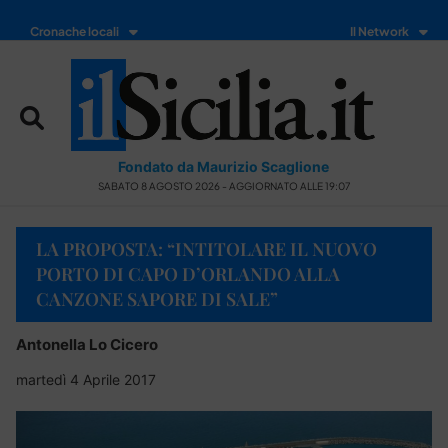
Cronache locali
Il Network
Fondato da Maurizio Scaglione
SABATO 8 AGOSTO 2026 - AGGIORNATO ALLE 19:07
LA PROPOSTA: “INTITOLARE IL NUOVO
PORTO DI CAPO D’ORLANDO ALLA
CANZONE SAPORE DI SALE”
Antonella Lo Cicero
martedì 4 Aprile 2017