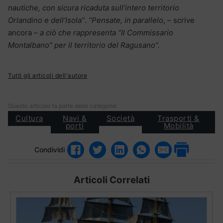
nautiche, con sicura ricaduta sull’intero territorio
Orlandino e dell’Isola”
.
“Pensate, in parallelo
, – scrive
ancora –
a ciò che rappresenta “Il Commissario
Montalbano” per il territorio del Ragusano”.
Tutti gli articoli dell'autore
Questo articolo fa parte delle categorie:
Cultura
Navi &
Società
Trasporti &
porti
Mobilità
Condividi
Articoli Correlati