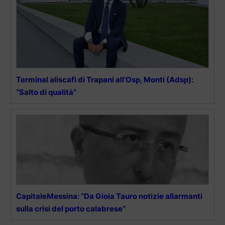
Terminal aliscafi di Trapani all’Osp, Monti (Adsp):
“Salto di qualità”
CapitaleMessina: “Da Gioia Tauro notizie allarmanti
sulla crisi del porto calabrese”