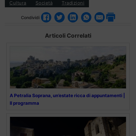
Cultura
Società
Tradizioni
Condividi
Articoli Correlati
A Petralia Soprana, un’estate ricca di appuntamenti |
Il programma