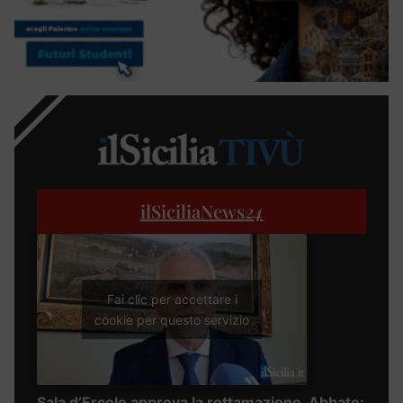
ilSiciliaNews
24
Fai clic per accettare i
cookie per questo servizio
Sala d’Ercole approva la rottamazione, Abbate: