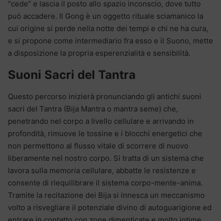
“cede” e lascia il posto allo spazio inconscio, dove tutto
può accadere. Il Gong è un oggetto rituale sciamanico la
cui origine si perde nella notte dei tempi e chi ne ha cura,
e si propone come intermediario fra esso e il Suono, mette
a disposizione la propria esperenzialità e sensibilità.
Suoni Sacri del Tantra
Questo percorso inizierà pronunciando gli antichi suoni
sacri del Tantra (Bija Mantra o mantra seme) che,
penetrando nel corpo a livello cellulare e arrivando in
profondità, rimuove le tossine e i blocchi energetici che
non permettono al flusso vitale di scorrere di nuovo
liberamente nel nostro corpo. Si tratta di un sistema che
lavora sulla memoria cellulare, abbatte le resistenze e
consente di riequilibrare il sistema corpo-mente-anima.
Tramite la recitazione dei Bija si innesca un meccanismo
volto a risvegliare il potenziale divino di autoguarigione ed
entrare in contatto con zone dimenticate e molto intime