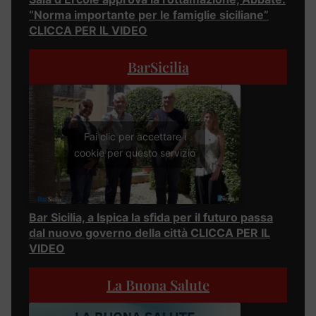
“Norma importante per le famiglie siciliane”
CLICCA PER IL VIDEO
BarSicilia
Fai clic per accettare i
cookie per questo servizio
Bar Sicilia, a Ispica la sfida per il futuro passa
dal nuovo governo della città CLICCA PER IL
VIDEO
La Buona Salute