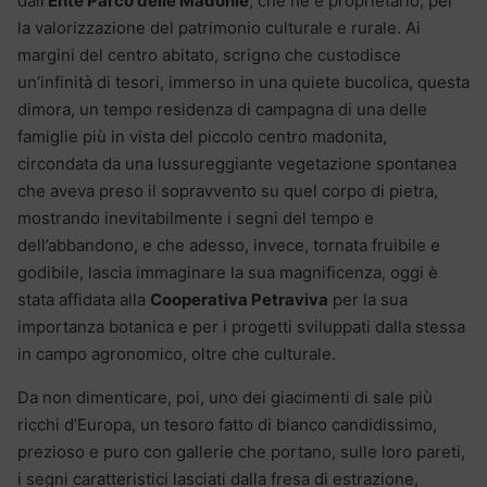
dall’
Ente Parco delle Madonie
, che ne è proprietario, per
la valorizzazione del patrimonio culturale e rurale. Ai
margini del centro abitato, scrigno che custodisce
un’infinità di tesori, immerso in una quiete bucolica, questa
dimora, un tempo residenza di campagna di una delle
famiglie più in vista del piccolo centro madonita,
circondata da una lussureggiante vegetazione spontanea
che aveva preso il sopravvento su quel corpo di pietra,
mostrando inevitabilmente i segni del tempo e
dell’abbandono, e che adesso, invece, tornata fruibile e
godibile, lascia immaginare la sua magnificenza, oggi è
stata affidata alla
Cooperativa Petraviva
per la sua
importanza botanica e per i progetti sviluppati dalla stessa
in campo agronomico, oltre che culturale.
Da non dimenticare, poi, uno dei giacimenti di sale più
ricchi d’Europa, un tesoro fatto di bianco candidissimo,
prezioso e puro con gallerie che portano, sulle loro pareti,
i segni caratteristici lasciati dalla fresa di estrazione,