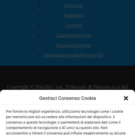
Chi siamo
Pubblicità
Contatti
Cookie Policy (UE)
Disconoscimento
Dichiarazione sulla Privacy (UE)
Copyright © ilSicilia | aut. Tribunale di Palermo n.11 del
29/09/2015
Gestisci Consenso Cookie
Editore: Mercurio Comunicazione Soc. Coop. A.R.L.
Per fornire le migliori esperienze, utilizziamo tecnologie come i cookie
per memorizzare e/o accedere alle informazioni del dispositivo. Il
Direttore Editoriale: Maurizio Scaglione
consenso a queste tecnologie ci permetterà di elaborare dati come il
comportamento di navigazione o ID unici su questo sito. Non
Direttore Responsabile: Maria Calabrese
acconsentire o ritirare il consenso può influire negativamente su alcune