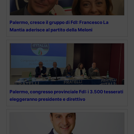
Palermo, cresce il gruppo di FdI: Francesco La
Mantia aderisce al partito della Meloni
Palermo, congresso provinciale FdI: i 3.500 tesserati
eleggeranno presidente e direttivo