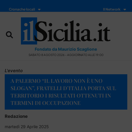
Cronache locali
Il Network
Fondato da Maurizio Scaglione
SABATO 8 AGOSTO 2026 - AGGIORNATO ALLE 19:00
L'evento
A PALERMO “IL LAVORO NON È UNO
SLOGAN”, FRATELLI D’ITALIA PORTA SUL
TERRITORIO I RISULTATI OTTENUTI IN
TERMINI DI OCCUPAZIONE
Redazione
martedì 29 Aprile 2025