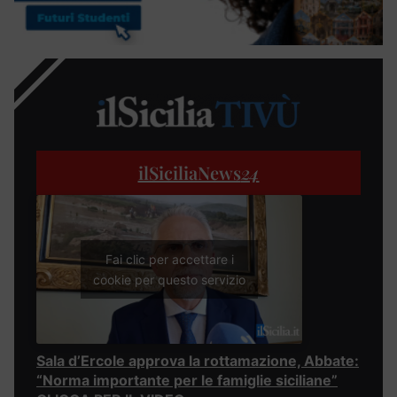
ilSiciliaNews
24
Fai clic per accettare i
cookie per questo servizio
Sala d’Ercole approva la rottamazione, Abbate:
“Norma importante per le famiglie siciliane”