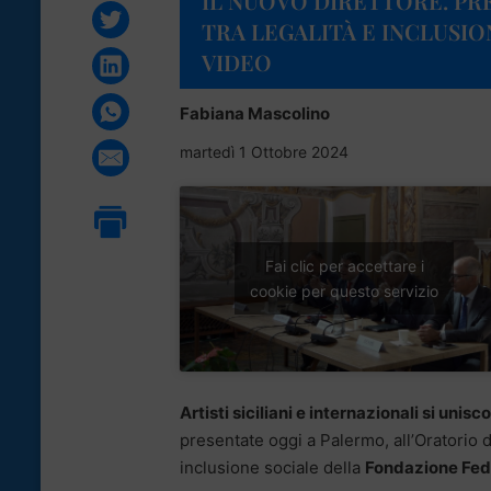
IL NUOVO DIRETTORE. PRE
TRA LEGALITÀ E INCLUSIO
VIDEO
Fabiana Mascolino
martedì 1 Ottobre 2024
Fai clic per accettare i
cookie per questo servizio
Artisti siciliani e internazionali si unisc
presentate oggi a Palermo, all’Oratorio d
inclusione sociale della
Fondazione Fede