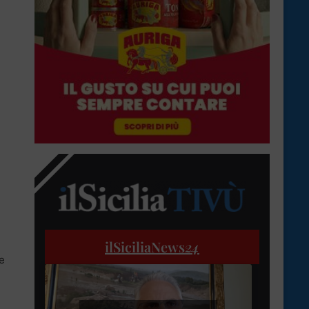
ilSiciliaNews
24
e