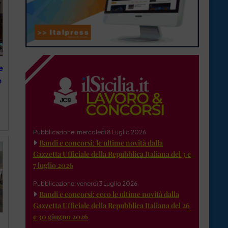
e
è
Pubblicazione: mercoledì 8 Luglio 2026
Bandi e concorsi: le ultime novità dalla
Gazzetta Ufficiale della Repubblica Italiana del 3 e
7 luglio 2026
Pubblicazione: venerdì 3 Luglio 2026
Bandi e concorsi: ecco le ultime novità dalla
Gazzetta Ufficiale della Repubblica Italiana del 26
e 30 giugno 2026