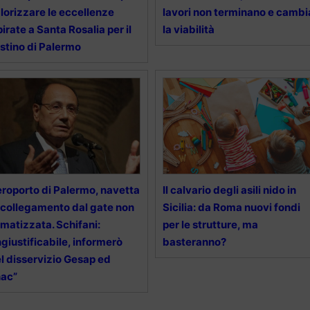
lorizzare le eccellenze
lavori non terminano e cambi
pirate a Santa Rosalia per il
la viabilità
stino di Palermo
roporto di Palermo, navetta
Il calvario degli asili nido in
 collegamento dal gate non
Sicilia: da Roma nuovi fondi
imatizzata. Schifani:
per le strutture, ma
ngiustificabile, informerò
basteranno?
l disservizio Gesap ed
nac”