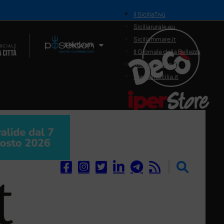
il SiciliaTivù
Siciliarurale.eu
Siciliammare.it
Il Network
Il Giornale della Bellezza
Siciliamedica.it
Sanitainsicilia.it