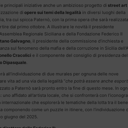
le principali iniziative anche un ambizioso progetto di
street art
izzazione di
opere sui temi della legalità
in diversi luoghi della
lia, tra cui spicca Paternò, con la prima opera che sarà realizzata
rtire dal primo ottobre. A illustrare le novità il presidente
’Assemblea Regionale Siciliana e della Fondazione Federico II
tano Galvagno
, il presidente della commissione d’inchiesta e
lanza sul fenomeno della mafia e della corruzione in Sicilia dell’
onello Cracolici
e il componente del consiglio di presidenza dell
lo Dipasquale
.
rà all’individuazione di due murales per ognuna delle nove
are vita ad una via della legalità “
che potrà essere anche esport
lizzato a Paternò sarà pronto entro la fine di questo mese. In ogn
uno affidato all’artista locale, che si confronterà con l’iconogra
ista internazionale che esplorerà le tematiche della lotta tra il bene 
 sta componendo come un puzzle in itinere, con l’individuazione 
tro giugno del 2025.