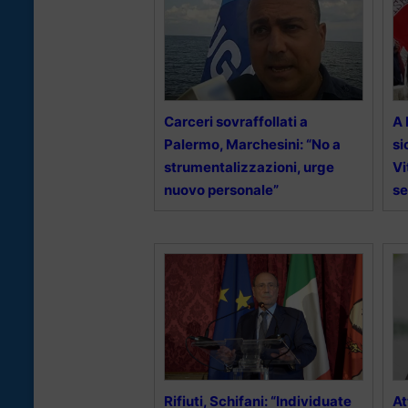
Carceri sovraffollati a
A 
Palermo, Marchesini: “No a
si
strumentalizzazioni, urge
Vi
nuovo personale”
se
Rifiuti, Schifani: “Individuate
At