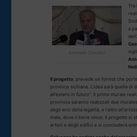
Tra 
real
Sici
a pa
dell
Gae
vigi
Antonello Cracolici
Ant
Nel
Il progetto
, prevede un format che porte
province siciliane. L’idea sarà quella di d
all’estero in futuro
“. Il primo murale rea
provincia saranno realizzati due murales: 
degli eroi della legalità, e l’altro all’art
male, dove il bene vince. Il progetto si
artisti e degli edifici e si concluderà en