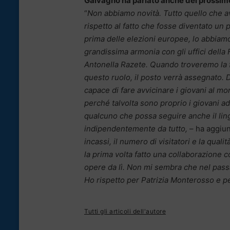
Galvagno ha parlato anche del prossimo 
“
Non abbiamo novità. Tutto quello che ave
rispetto al fatto che fosse diventato un
prima delle elezioni europee, lo abbiam
grandissima armonia con gli uffici della
Antonella Razete. Quando troveremo la fi
questo ruolo, il posto verrà assegnato.
capace di fare avvicinare i giovani al mon
perché talvolta sono proprio i giovani a
qualcuno che possa seguire anche il ling
indipendentemente da tutto,
– ha aggiun
incassi, il numero di visitatori e la qua
la prima volta fatto una collaborazione c
opere da lì. Non mi sembra che nel passa
Ho rispetto per Patrizia Monterosso e p
Tutti gli articoli dell'autore