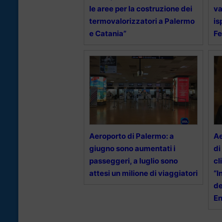
le aree per la costruzione dei
va
termovalorizzatori a Palermo
is
e Catania”
Fe
Aeroporto di Palermo: a
Ae
giugno sono aumentati i
di
passeggeri, a luglio sono
cl
attesi un milione di viaggiatori
“I
de
E