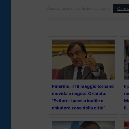
Cron
Questo articolo fa parte delle categorie:
Palermo, il 18 maggio tornano
Il
movida e negozi. Orlando:
nu
“Evitare il passìo inutile o
Ma
chiuderò zone della città”
IL