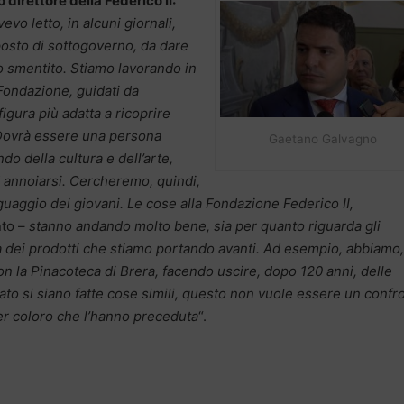
direttore della Federico II:
vo letto, in alcuni giornali,
 posto di sottogoverno, da dare
o smentito. Stiamo lavorando in
 Fondazione, guidati da
gura più adatta a ricoprire
 Dovrà essere una persona
Gaetano Galvagno
do della cultura e dell’arte,
d annoiarsi. Cercheremo, quindi,
uaggio dei giovani. Le cose alla Fondazione Federico II,
to –
stanno andando molto bene, sia per quanto riguarda gli
lità dei prodotti che stiamo portando avanti. Ad esempio, abbiamo
on la Pinacoteca di Brera, facendo uscire, dopo 120 anni, delle
to si siano fatte cose simili, questo non vuole essere un confr
er coloro che l’hanno preceduta
“.