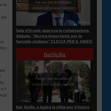
Fai clic per accettare i
e la
cookie per questo servizio
 già
Sala d’Ercole approva la rottamazione,
Abbate: “Norma importante per le
famiglie siciliane” CLICCA PER IL VIDEO
Ars
’Ars
BarSicilia
ata
i
Fai clic per accettare i
fia
cookie per questo servizio
e il
degli
Bar Sicilia, a Ispica la sfida per il futuro