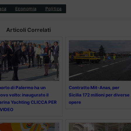
aca
Economia
Politica
Articoli Correlati
 porto di Palermo ha un
Contratto Mit-Anas, per
ovo volto: inaugurato il
Sicilia 172 milioni per diverse
rina Yachting CLICCA PER
opere
 VIDEO