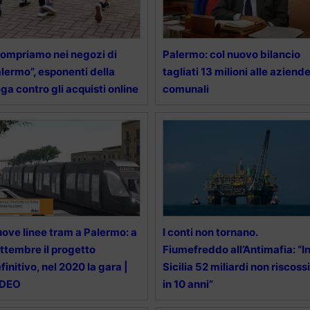
ompriamo nei negozi di
Palermo: col nuovo bilancio
lermo”, esponenti della
tagliati 13 milioni alle aziend
ga contro gli acquisti online
comunali
ove linee tram a Palermo: a
I conti non tornano.
ttembre il progetto
Fiumefreddo all’Antimafia: “I
finitivo, nel 2020 la gara |
Sicilia 52 miliardi non riscossi
IDEO
in 10 anni”