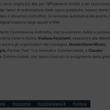
 sono: soglie più alte per l’affidamento diretto e per la procedu
dei lavori di realizzazione delle opere pubbliche, nessun limite
tano il dissenso costruttivo, la revisione automatica dei prezzi, l
digitalizzazione degli appalti e BIM.
idente Commissione Antimafia, che ha espresso dubbi e perples
a terra come la Sicilia,
Giuliano Forzinetti
, Assessore alle Attivit
 ancora gli organizzatori del convegno,
Massimiliano Miconi
,
grò
, Partner PwC TLS Avvocati e Commercialisti, e
Claudio
e Commercialisti, che hanno illustrato lo svolgimento della gior
aca
Economia
Ilsicilianews24
Politica