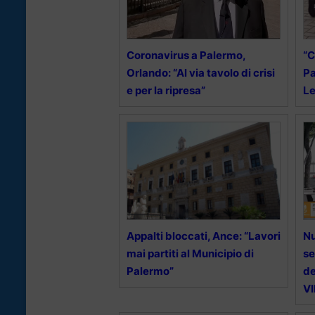
Coronavirus a Palermo,
“C
Orlando: “Al via tavolo di crisi
Pa
e per la ripresa”
Le
Appalti bloccati, Ance: “Lavori
Nu
mai partiti al Municipio di
se
Palermo”
de
V