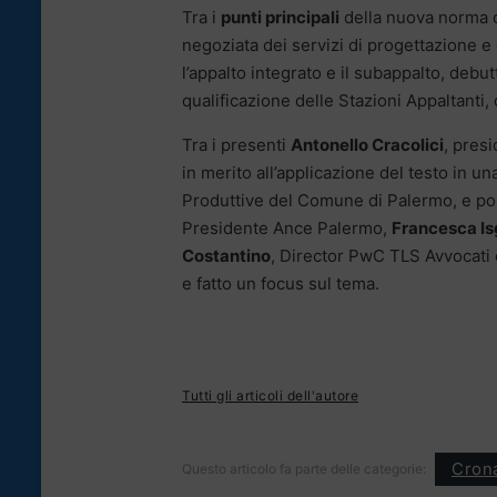
Tra i
punti principali
della nuova norma ci
negoziata dei servizi di progettazione e 
l’appalto integrato e il subappalto, debut
qualificazione delle Stazioni Appaltanti, 
Tra i presenti
Antonello Cracolici
, pres
in merito all’applicazione del testo in un
Produttive del Comune di Palermo, e poi
Presidente Ance Palermo,
Francesca Is
Costantino
, Director PwC TLS Avvocati 
e fatto un focus sul tema.
Tutti gli articoli dell'autore
Cron
Questo articolo fa parte delle categorie: