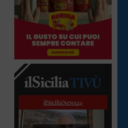
ilSiciliaNews
24