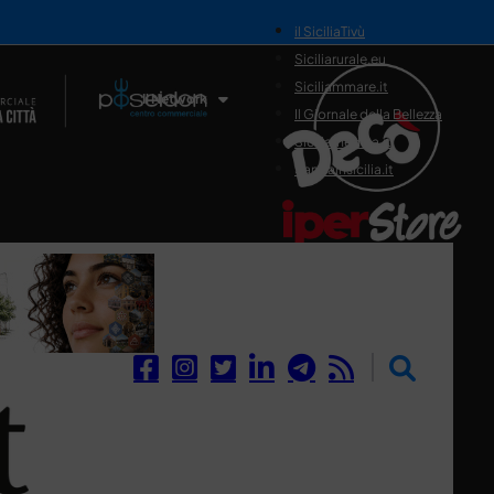
il SiciliaTivù
Siciliarurale.eu
Siciliammare.it
Il Network
Il Giornale della Bellezza
Siciliamedica.it
Sanitainsicilia.it