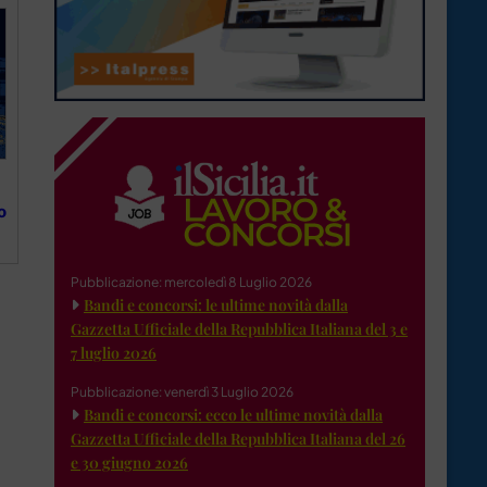
o
Pubblicazione: mercoledì 8 Luglio 2026
Bandi e concorsi: le ultime novità dalla
Gazzetta Ufficiale della Repubblica Italiana del 3 e
7 luglio 2026
Pubblicazione: venerdì 3 Luglio 2026
Bandi e concorsi: ecco le ultime novità dalla
Gazzetta Ufficiale della Repubblica Italiana del 26
e 30 giugno 2026