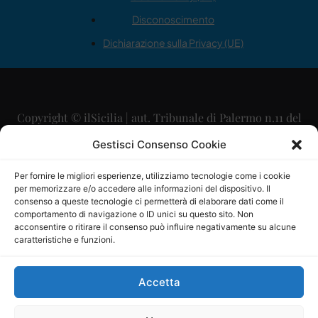
Disconoscimento
Dichiarazione sulla Privacy (UE)
Copyright © ilSicilia | aut. Tribunale di Palermo n.11 del
29/09/2015
Gestisci Consenso Cookie
Editore: Mercurio Comunicazione Soc. Coop. A.R.L.
Per fornire le migliori esperienze, utilizziamo tecnologie come i cookie
per memorizzare e/o accedere alle informazioni del dispositivo. Il
Direttore Editoriale: Maurizio Scaglione
consenso a queste tecnologie ci permetterà di elaborare dati come il
comportamento di navigazione o ID unici su questo sito. Non
Direttore Responsabile: Maria Calabrese
acconsentire o ritirare il consenso può influire negativamente su alcune
caratteristiche e funzioni.
p.zza Sant’Oliva, 9 – 90141 – Palermo – 091335557
P.IVA: 06334930820
Accetta
Mercurio Comunicazione Società Cooperativa a r.l. è
iscritta al Registro degli Operatori di Comunicazione al