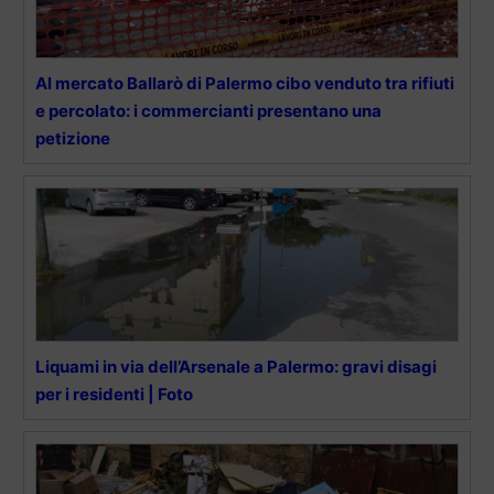
Al mercato Ballarò di Palermo cibo venduto tra rifiuti
e percolato: i commercianti presentano una
petizione
Liquami in via dell’Arsenale a Palermo: gravi disagi
per i residenti | Foto