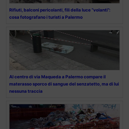
Rifiuti, balconi pericolanti, fili della luce “volanti”:
cosa fotografano i turisti a Palermo
Al centro di via Maqueda a Palermo compare il
materasso sporco di sangue del senzatetto, ma di lui
nessuna traccia