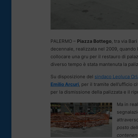
PALERMO –
Piazza Bottego
, tra via Ba
decennale, realizzata nel 2009, quando l
collocare una gru per il restauro di pal
diverso tempo è stata mantenuta la paliz
Su disposizione del
sindaco Leoluca Or
Emilio Arcuri
, per il tramite dell’ufficio ci
per la dismissione della palizzata e il rip
Ma in rea
segnalazio
attravers
posto del
contenent