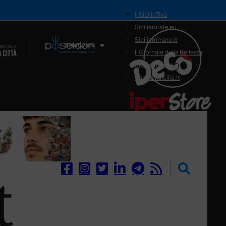
il SiciliaTivù
Siciliarurale.eu
Siciliammare.it
Il Network
Il Giornale della Bellezza
Siciliamedica.it
Sanitainsicilia.it