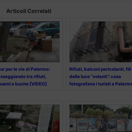
Articoli Correlati
ur per le vie di Palermo:
Rifiuti, balconi pericolanti, fili
sseggiando tra rifiuti,
della luce “volanti”: cosa
quami e buche [VIDEO]
fotografano i turisti a Palerm