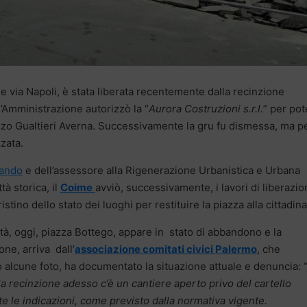
ri e via Napoli, è stata liberata recentemente dalla recinzione
’Amministrazione autorizzò la “
Aurora Costruzioni s.r.l.
” per pot
azzo Gualtieri Averna. Successivamente la gru fu dismessa, ma p
zata.
lando
e dell’assessore alla Rigenerazione Urbanistica e Urbana
ttà storica, il
Coime
avviò, successivamente, i lavori di liberazi
ristino dello stato dei luoghi per restituire la piazza alla cittadin
ltà, oggi, piazza Bottego, appare in stato di abbandono e la
ne, arriva dall’
associazione comitati civici Palermo
, che
o alcune foto, ha documentato la situazione attuale e denuncia: 
la recinzione adesso c’è un cantiere aperto privo del cartello
e le indicazioni, come previsto dalla normativa vigente.