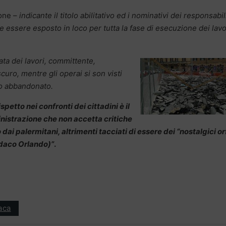
ione –
indicante il titolo abilitativo ed i nominativi dei responsabil
ve essere esposto in loco per tutta la fase di esecuzione dei lavo
ata dei lavori, committente,
oscuro, mentre gli operai si son visti
to abbandonato.
etto nei confronti dei cittadini è il
istrazione che non accetta critiche
i palermitani, altrimenti tacciati di essere dei “nostalgici or
indaco Orlando)”
.
aca