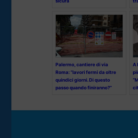
sicura
tr
Palermo, cantiere di via
A 
Roma: “lavori fermi da oltre
pi
quindici giorni. Di questo
“M
passo quando finiranno?”
ci