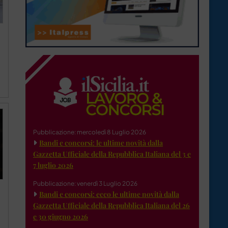
Pubblicazione: mercoledì 8 Luglio 2026
Bandi e concorsi: le ultime novità dalla
Gazzetta Ufficiale della Repubblica Italiana del 3 e
7 luglio 2026
Pubblicazione: venerdì 3 Luglio 2026
Bandi e concorsi: ecco le ultime novità dalla
Gazzetta Ufficiale della Repubblica Italiana del 26
e 30 giugno 2026