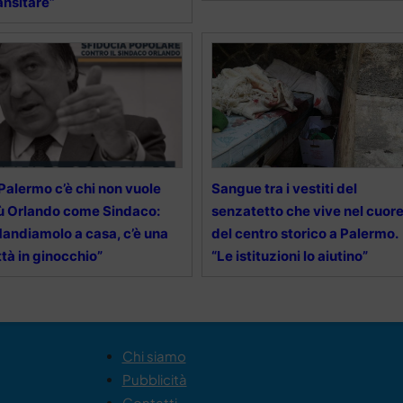
ansitare”
Palermo c’è chi non vuole
Sangue tra i vestiti del
ù Orlando come Sindaco:
senzatetto che vive nel cuor
andiamolo a casa, c’è una
del centro storico a Palermo.
ttà in ginocchio”
“Le istituzioni lo aiutino”
Chi siamo
Pubblicità
Contatti