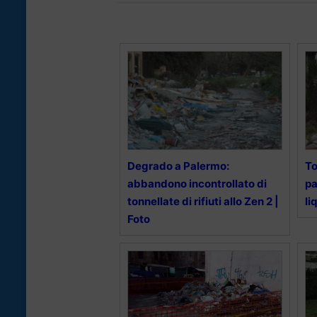
Degrado a Palermo:
To
abbandono incontrollato di
pa
tonnellate di rifiuti allo Zen 2 |
li
Foto