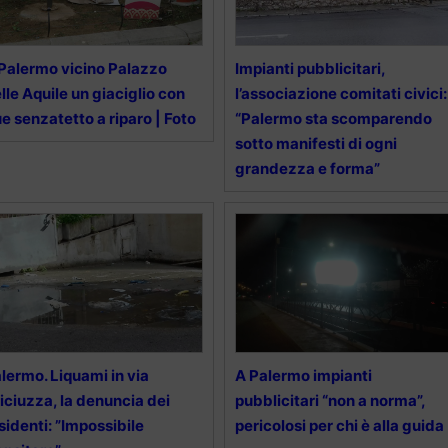
Palermo vicino Palazzo
Impianti pubblicitari,
lle Aquile un giaciglio con
l’associazione comitati civici:
e senzatetto a riparo | Foto
“Palermo sta scomparendo
sotto manifesti di ogni
grandezza e forma”
lermo. Liquami in via
A Palermo impianti
liciuzza, la denuncia dei
pubblicitari “non a norma”,
sidenti: ”Impossibile
pericolosi per chi è alla guida