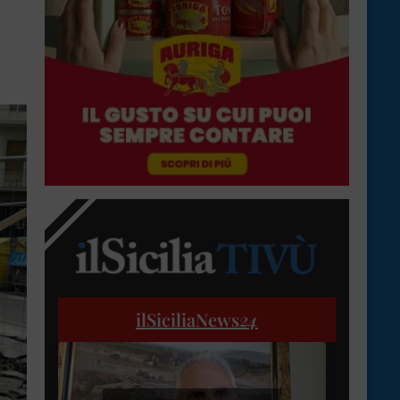
ilSiciliaNews
24