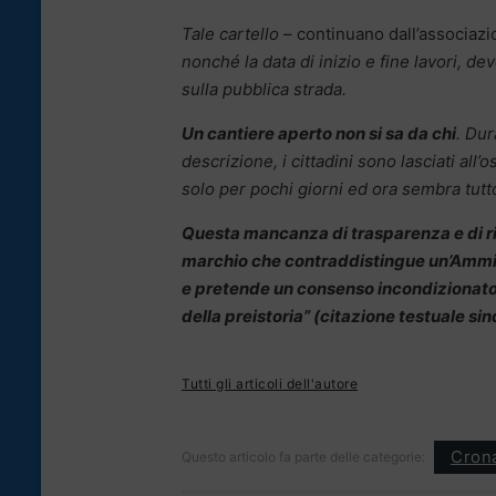
Tale cartello
– continuano dall’associaz
nonché la data di inizio e fine lavori, de
sulla pubblica strada.
Un cantiere aperto non si sa da chi
. Dur
descrizione, i cittadini sono lasciati all’
solo per pochi giorni ed ora sembra tut
Questa mancanza di trasparenza e di risp
marchio che contraddistingue un’Ammin
e pretende un consenso incondizionato da
della preistoria” (citazione testuale s
Tutti gli articoli dell'autore
Cron
Questo articolo fa parte delle categorie: