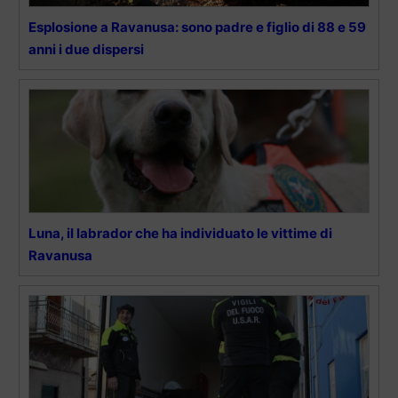
Esplosione a Ravanusa: sono padre e figlio di 88 e 59
anni i due dispersi
Luna, il labrador che ha individuato le vittime di
Ravanusa