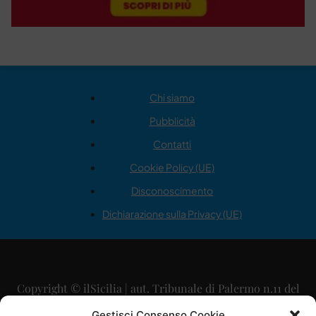
Chi siamo
Pubblicità
Contatti
Cookie Policy (UE)
Disconoscimento
Dichiarazione sulla Privacy (UE)
Copyright © ilSicilia | aut. Tribunale di Palermo n.11 del
29/09/2015
Gestisci Consenso Cookie