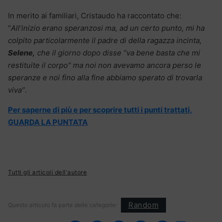
In merito ai familiari, Cristaudo ha raccontato che:
“
All’inizio erano speranzosi ma, ad un certo punto, mi ha
colpito particolarmente il padre di della ragazza incinta,
Selene,
che il giorno dopo disse “va bene basta che mi
restituite il corpo” ma noi non avevamo ancora perso le
speranze e noi fino alla fine abbiamo sperato di trovarla
viva”
.
Per saperne di più e per scoprire tutti i punti trattati,
GUARDA LA PUNTATA
Tutti gli articoli dell'autore
Random
Questo articolo fa parte delle categorie: