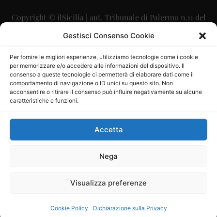
Copyright © ilSicilia | aut. Tribunale di Palermo n.11 del
29/09/2015
Gestisci Consenso Cookie
Editore: Mercurio Comunicazione Soc. Coop. A.R.L.
Per fornire le migliori esperienze, utilizziamo tecnologie come i cookie
per memorizzare e/o accedere alle informazioni del dispositivo. Il
Direttore Editoriale: Maurizio Scaglione
consenso a queste tecnologie ci permetterà di elaborare dati come il
comportamento di navigazione o ID unici su questo sito. Non
Direttore Responsabile: Maria Calabrese
acconsentire o ritirare il consenso può influire negativamente su alcune
caratteristiche e funzioni.
p.zza Sant’Oliva, 9 – 90141 – Palermo – 091335557
P.IVA: 06334930820
Accetta
Mercurio Comunicazione Società Cooperativa a r.l. è
iscritta al Registro degli Operatori di Comunicazione al
Nega
numero 26988
Visualizza preferenze
Sito gestito da
La Digitale srl
–
info@ladigitale.it
Cookie Policy
Dichiarazione sulla Privacy