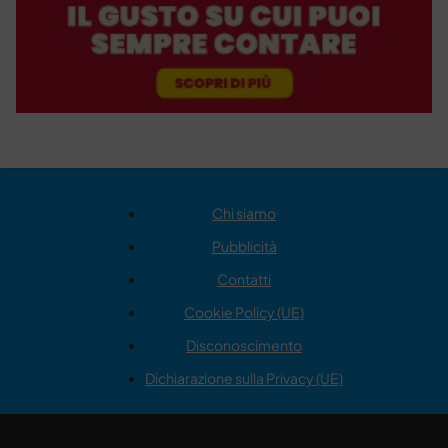
Chi siamo
Pubblicità
Contatti
Cookie Policy (UE)
Disconoscimento
Dichiarazione sulla Privacy (UE)