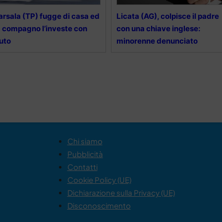
rsala (TP) fugge di casa ed
Licata (AG), colpisce il padre
 compagno l’investe con
con una chiave inglese:
auto
minorenne denunciato
Chi siamo
Pubblicità
Contatti
Cookie Policy (UE)
Dichiarazione sulla Privacy (UE)
Disconoscimento