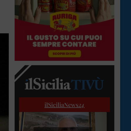
ilSiciliaNews
24