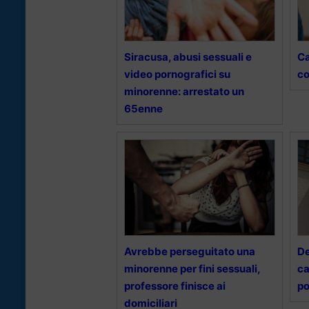
Siracusa, abusi sessuali e
Ca
video pornografici su
co
minorenne: arrestato un
65enne
Avrebbe perseguitato una
De
minorenne per fini sessuali,
ca
professore finisce ai
po
domiciliari