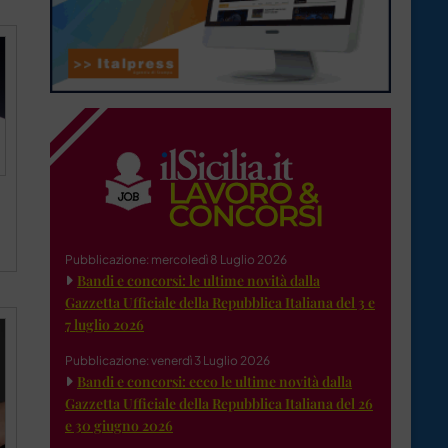
Pubblicazione: mercoledì 8 Luglio 2026
Bandi e concorsi: le ultime novità dalla
Gazzetta Ufficiale della Repubblica Italiana del 3 e
7 luglio 2026
Pubblicazione: venerdì 3 Luglio 2026
Bandi e concorsi: ecco le ultime novità dalla
Gazzetta Ufficiale della Repubblica Italiana del 26
e 30 giugno 2026