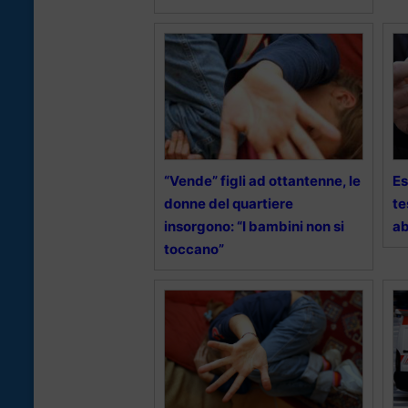
“Vende” figli ad ottantenne, le
Es
donne del quartiere
te
insorgono: “I bambini non si
ab
toccano”