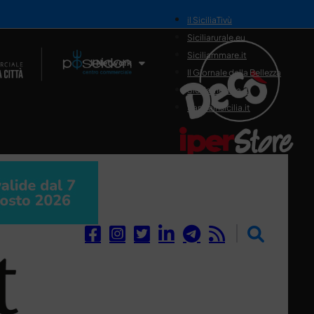
il SiciliaTivù
Siciliarurale.eu
Siciliammare.it
Il Network
Il Giornale della Bellezza
Siciliamedica.it
Sanitainsicilia.it