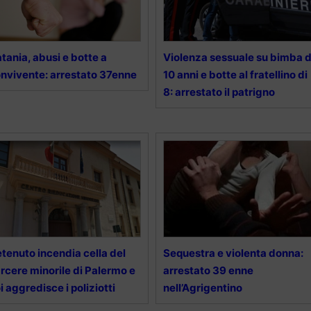
tania, abusi e botte a
Violenza sessuale su bimba d
nvivente: arrestato 37enne
10 anni e botte al fratellino di
8: arrestato il patrigno
tenuto incendia cella del
Sequestra e violenta donna:
rcere minorile di Palermo e
arrestato 39 enne
i aggredisce i poliziotti
nell’Agrigentino