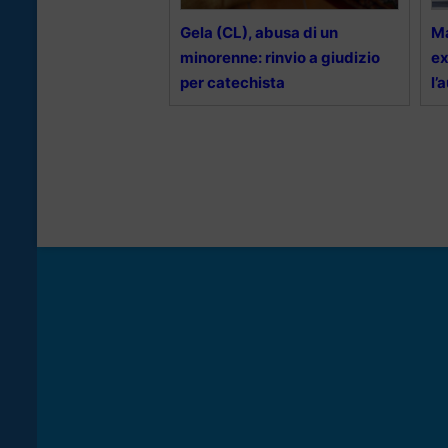
Gela (CL), abusa di un
Ma
minorenne: rinvio a giudizio
ex
per catechista
l’