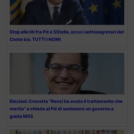
Stop alle liti fra Pd e 5Stelle, ecco i sottosegretari del
Conte bis. TUTTI I NOMI
Elezioni: Crocetta “Renzi ha avuto il trattamento che
merita” e chiede al Pd di sostenere un governo a
guida M5S