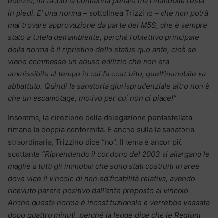
edilizio, mi faccio la condanna penale ma l’immobile resta
in piedi. E’ una norma –
sottolinea Trizzino
– che non potrà
mai trovare approvazione da parte del M5S, che è sempre
stato a tutela dell’ambiente, perché l’obiettivo principale
della norma è il ripristino dello status quo ante, cioè se
viene commesso un abuso edilizio che non era
ammissibile al tempo in cui fu costruito, quell’immobile va
abbattuto. Quindi la sanatoria giurisprudenziale altro non è
che un escamotage, motivo per cui non ci piace!”
Insomma, la direzione della delegazione pentastellata
rimane la doppia conformità. E anche sulla la sanatoria
straordinaria, Trizzino dice “no”. Il tema è ancor più
scottante
“Riprendendo il condono del 2003 si allargano le
maglie a tutti gli immobili che sono stati costruiti in aree
dove vige il vincolo di non edificabilità relativa, avendo
ricevuto parere positivo dall’ente preposto al vincolo.
Anche questa norma è incostituzionale e verrebbe vessata
dopo quattro minuti, perché la legge dice che le Regioni