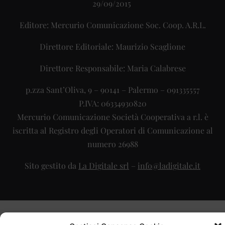
29/09/2015
Editore: Mercurio Comunicazione Soc. Coop. A.R.L.
Direttore Editoriale: Maurizio Scaglione
Direttore Responsabile: Maria Calabrese
p.zza Sant’Oliva, 9 – 90141 – Palermo – 091335557
P.IVA: 06334930820
Mercurio Comunicazione Società Cooperativa a r.l. è
iscritta al Registro degli Operatori di Comunicazione al
numero 26988
Sito gestito da
La Digitale srl
–
info@ladigitale.it