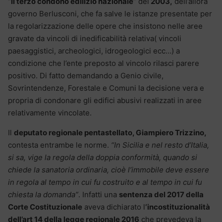
“
il terzo condono edilizio nazionale
” del
2003,
dell’allora
governo Berlusconi, che fa salve le istanze presentate per
la regolarizzazione delle opere che insistono nelle aree
gravate da vincoli di inedificabilità relativa( vincoli
paesaggistici, archeologici, idrogeologici ecc…) a
condizione che l’ente preposto al vincolo rilasci parere
positivo. Di fatto demandando a Genio civile,
Sovrintendenze, Forestale e Comuni la decisione vera e
propria di condonare gli edifici abusivi realizzati in aree
relativamente vincolate.
Il
deputato regionale pentastellato, Giampiero Trizzino,
contesta entrambe le norme.
“In Sicilia e nel resto d’Italia,
si sa, vige la regola della doppia conformità, quando si
chiede la sanatoria ordinaria, cioè l’immobile deve essere
in regola al tempo in cui fu costruito e al tempo in cui fu
chiesta la domanda”
. Infatti una
sentenza del 2017 della
Corte Costituzionale
aveva dichiarato l
‘incostituzionalità
dell’art 14 della legge regionale 2016
che prevedeva la