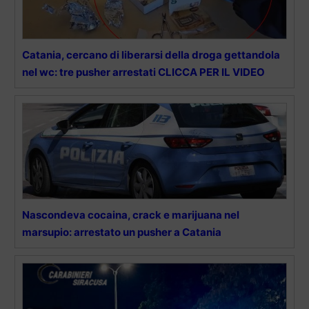
Catania, cercano di liberarsi della droga gettandola
nel wc: tre pusher arrestati CLICCA PER IL VIDEO
Nascondeva cocaina, crack e marijuana nel
marsupio: arrestato un pusher a Catania