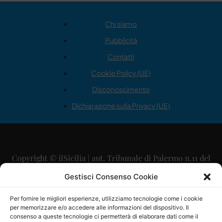
Chi siamo
Pubblicità
Contatti
Cookie Policy (UE)
Disconoscimento
Dichiarazione sulla Privacy (UE)
Copyright © ilSicilia | aut. Tribunale di Palermo n.11 del
29/09/2015
Gestisci Consenso Cookie
Editore: Mercurio Comunicazione Soc. Coop. A.R.L.
Per fornire le migliori esperienze, utilizziamo tecnologie come i cookie
per memorizzare e/o accedere alle informazioni del dispositivo. Il
Direttore Editoriale: Maurizio Scaglione
consenso a queste tecnologie ci permetterà di elaborare dati come il