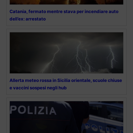
Catania, fermato mentre stava per incendiare auto
dell’ex: arrestato
Allerta meteo rossa in Sicilia orientale, scuole chiuse
e vaccini sospesi negli hub