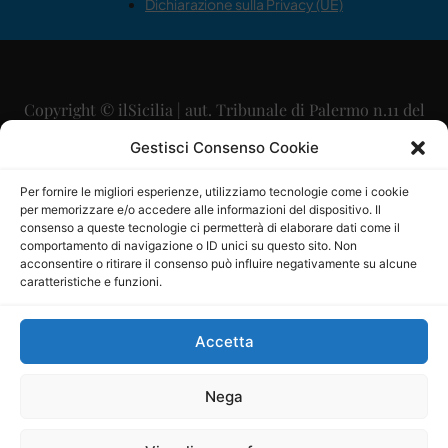
Dichiarazione sulla Privacy (UE)
Copyright © ilSicilia | aut. Tribunale di Palermo n.11 del
29/09/2015
Gestisci Consenso Cookie
Editore: Mercurio Comunicazione Soc. Coop. A.R.L.
Per fornire le migliori esperienze, utilizziamo tecnologie come i cookie
per memorizzare e/o accedere alle informazioni del dispositivo. Il
Direttore Editoriale: Maurizio Scaglione
consenso a queste tecnologie ci permetterà di elaborare dati come il
comportamento di navigazione o ID unici su questo sito. Non
Direttore Responsabile: Maria Calabrese
acconsentire o ritirare il consenso può influire negativamente su alcune
caratteristiche e funzioni.
p.zza Sant’Oliva, 9 – 90141 – Palermo – 091335557
P.IVA: 06334930820
Accetta
Mercurio Comunicazione Società Cooperativa a r.l. è
iscritta al Registro degli Operatori di Comunicazione al
Nega
numero 26988