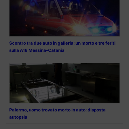
Scontro tra due auto in galleria: un morto e tre feriti
sulla A18 Messina-Catania
Palermo, uomo trovato morto in auto: disposta
autopsia