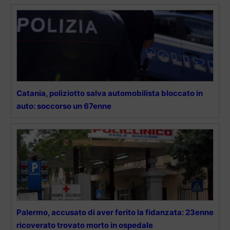
Catania, poliziotto salva automobilista bloccato in
auto: soccorso un 67enne
Palermo, accusato di aver ferito la fidanzata: 23enne
ricoverato trovato morto in ospedale