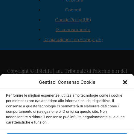
Contatti
Cookie Policy (UE)
Disconoscimento
Dichiarazione sulla Privacy (UE)
Copyright © ilSicilia | aut. Tribunale di Palermo n.11 del
29/09/2015
Gestisci Consenso Cookie
Editore: Mercurio Comunicazione Soc. Coop. A.R.L.
Per fornire le migliori esperienze, utilizziamo tecnologie come i cookie
per memorizzare e/o accedere alle informazioni del dispositivo. Il
Direttore Editoriale: Maurizio Scaglione
consenso a queste tecnologie ci permetterà di elaborare dati come il
comportamento di navigazione o ID unici su questo sito. Non
Direttore Responsabile: Maria Calabrese
acconsentire o ritirare il consenso può influire negativamente su alcune
caratteristiche e funzioni.
p.zza Sant’Oliva, 9 – 90141 – Palermo – 091335557