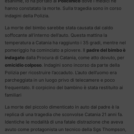
esanime, lo ha portato al
Policlinico
dove i medici ne
hanno constatato la morte. Sulla tragedia sono in corso
indagini della Polizia.
La morte del bimbo sarebbe stata causata dal caldo
soffocante all’interno dell’auto. Questa mattina la
temperatura a Catania ha raggiunto i 35 gradi, mentre nel
pomeriggio ha cominciato a piovere. Il
padre del bimbo è
indagato
dalla Procura di Catania, come atto dovuto, per
omicidio colposo
. Indagini sono incorso da parte della
Polizia per ricostruire l’accaduto. L’auto dell’uomo era
parcheggiata in un luogo privo di telecamere e poco
frequentato. Il corpicino del bambino è stata restituito ai
familiari
La morte del piccolo dimenticato in auto dal padre è la
replica di una tragedia che sconvolse Catania 21 anni fa.
Identiche le modalità di una fatale distrazione che aveva
avuto come protagonista un tecnico della Sgs Thompson,