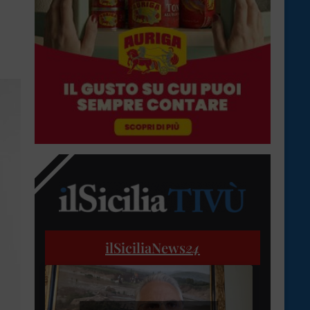
ilSiciliaNews
24