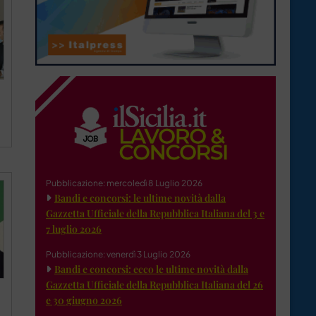
Pubblicazione: mercoledì 8 Luglio 2026
Bandi e concorsi: le ultime novità dalla
Gazzetta Ufficiale della Repubblica Italiana del 3 e
7 luglio 2026
Pubblicazione: venerdì 3 Luglio 2026
Bandi e concorsi: ecco le ultime novità dalla
Gazzetta Ufficiale della Repubblica Italiana del 26
e 30 giugno 2026