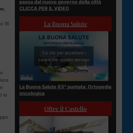
passa dal nuovo governo della città
CLICCA PER IL VIDEO
no
,
La Buona Salute
lo 16
Fai clic per accettare i
cookie per questo servizio
co
tisce
La Buona Salute 63° puntata: Ortopedia
ei
oncologica
o la
Oltre il Castello
uppo