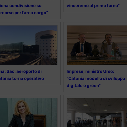
iena condivisione su
vinceremo al primo turno”
rcorso per l’area cargo”
na: Sac, aeroporto di
Imprese, ministro Urso:
tania torna operativo
“Catania modello di sviluppo
digitale e green”