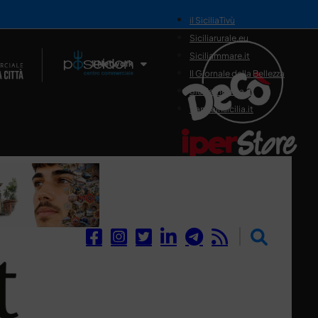
il SiciliaTivù
Siciliarurale.eu
Siciliammare.it
Il Network
Il Giornale della Bellezza
Siciliamedica.it
Sanitainsicilia.it