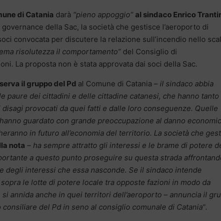
mune di Catania
darà
“pieno appoggio”
al sindaco Enrico Tranti
la governance della Sac, la società che gestisce l’aeroporto di
 soci convocata per discutere la relazione sull’incendio nello sca
rema risolutezza il comportamento”
del Consiglio di
ni. La proposta non è stata approvata dai soci della Sac.
serva il gruppo del Pd
al Comune di Catania
– il sindaco abbia
e paure dei cittadini e delle cittadine catanesi, che hanno tanto
 disagi provocati da quei fatti e dalle loro conseguenze. Quelle
ini hanno guardato con grande preoccupazione al danno economi
eranno in futuro all’economia del territorio. La società che ges
lla nota
– ha sempre attratto gli interessi e le brame di potere d
 importante a questo punto proseguire su questa strada affrontand
 e degli interessi che essa nasconde. Se il sindaco intende
opra le lotte di potere locale tra opposte fazioni in modo da
si annida anche in quei territori dell’aeroporto – annuncia il gr
consiliare del Pd in seno al consiglio comunale di Catania
“.