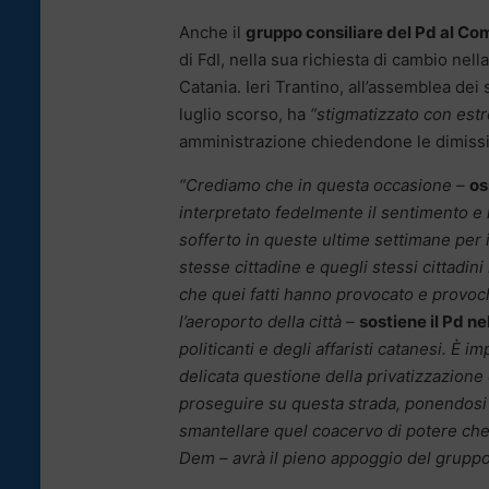
Anche il
gruppo consiliare del Pd al Co
di FdI, nella sua richiesta di cambio nel
Catania. Ieri Trantino, all’assemblea dei
luglio scorso, ha
“stigmatizzato con est
amministrazione chiedendone le dimissio
“Crediamo che in questa occasione –
os
interpretato fedelmente il sentimento e l
sofferto in queste ultime settimane per i
stesse cittadine e quegli stessi cittad
che quei fatti hanno provocato e provoch
l’aeroporto della città –
sostiene il Pd ne
politicanti e degli affaristi catanesi. È
delicata questione della privatizzazione
proseguire su questa strada, ponendosi s
smantellare quel coacervo di potere che 
Dem – avrà il pieno appoggio del gruppo 