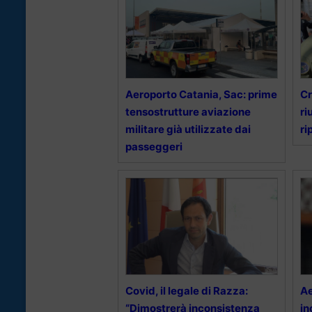
Aeroporto Catania, Sac: prime
Cr
tensostrutture aviazione
ri
militare già utilizzate dai
ri
passeggeri
Covid, il legale di Razza:
Ae
“Dimostrerà inconsistenza
in