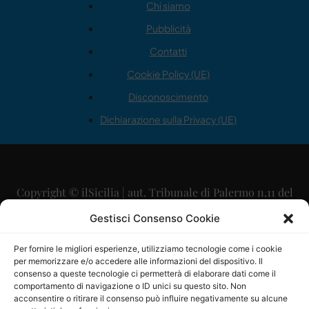
Chi siamo
Pubblicità
Contatti
Cookie Policy (UE)
Disconoscimento
Dichiarazione sulla Privacy (UE)
Copyright © ilSicilia | aut. Tribunale di Palermo n.11 del
29/09/2015
Gestisci Consenso Cookie
Editore: Mercurio Comunicazione Soc. Coop. A.R.L.
Per fornire le migliori esperienze, utilizziamo tecnologie come i cookie
per memorizzare e/o accedere alle informazioni del dispositivo. Il
Direttore Editoriale: Maurizio Scaglione
consenso a queste tecnologie ci permetterà di elaborare dati come il
comportamento di navigazione o ID unici su questo sito. Non
Direttore Responsabile: Maria Calabrese
acconsentire o ritirare il consenso può influire negativamente su alcune