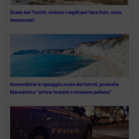
Scala dei Turchi: violano i sigilli per fare foto, nove
denunciati
Immondizia in spiaggia scala dei turchi, protesta
Mareamico “arriva l’estate e nessuno pulisce”