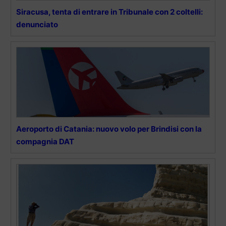
Siracusa, tenta di entrare in Tribunale con 2 coltelli:
denunciato
Aeroporto di Catania: nuovo volo per Brindisi con la
compagnia DAT