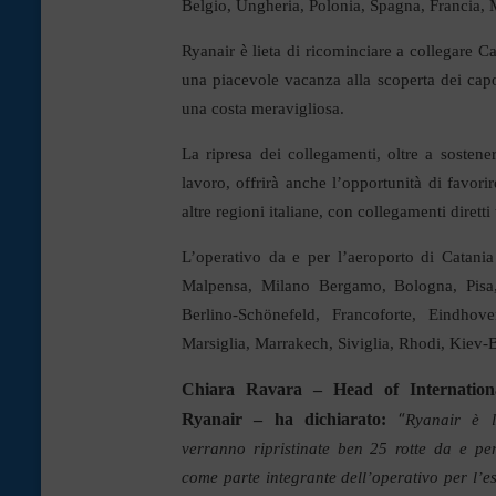
Belgio, Ungheria, Polonia, Spagna, Francia,
Ryanair è lieta di ricominciare a collegare Ca
una piacevole vacanza alla scoperta dei capola
una costa meravigliosa.
La ripresa dei collegamenti, oltre a sosten
lavoro, offrirà anche l’opportunità di favorir
altre regioni italiane, con collegamenti dirett
L’operativo da e per l’aeroporto di Catani
Malpensa, Milano Bergamo, Bologna, Pisa, T
Berlino-Schönefeld, Francoforte, Eindhov
Marsiglia, Marrakech, Siviglia, Rhodi, Kiev-B
Chiara Ravara – Head of Internation
“
Ryanair – ha dichiarato:
Ryanair è l
verranno ripristinate ben 25 rotte da e pe
come parte integrante dell’operativo per l’e