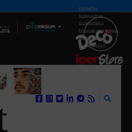
il SiciliaTivù
Siciliarurale.eu
Siciliammare.it
Il Network
Il Giornale della Bellezza
Siciliamedica.it
Sanitainsicilia.it