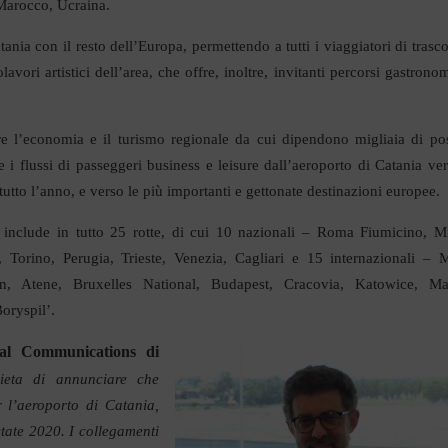
 Marocco, Ucraina.
tania con il resto dell’Europa, permettendo a tutti i viaggiatori di trasco
vori artistici dell’area, che offre, inoltre, invitanti percorsi gastronom
ere l’economia e il turismo regionale da cui dipendono migliaia di pos
e i flussi di passeggeri business e leisure dall’aeroporto di Catania ver
i tutto l’anno, e verso le più importanti e gettonate destinazioni europee.
a include in tutto 25 rotte, di cui 10 nazionali – Roma Fiumicino, M
orino, Perugia, Trieste, Venezia, Cagliari e 15 internazionali – M
en, Atene, Bruxelles National, Budapest, Cracovia, Katowice, Ma
oryspil’.
al Communications di
ieta di annunciare che
r l’aeroporto di Catania,
state 2020. I collegamenti