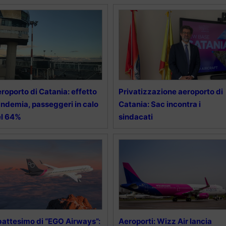
roporto di Catania: effetto
Privatizzazione aeroporto di
ndemia, passeggeri in calo
Catania: Sac incontra i
el 64%
sindacati
 battesimo di “EGO Airways”:
Aeroporti: Wizz Air lancia