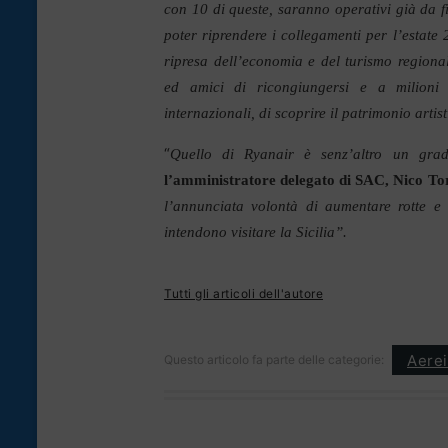
con 10 di queste, saranno operativi già da f
poter riprendere i collegamenti per l’estate 
ripresa dell’economia e del turismo regiona
ed amici di ricongiungersi e a milioni d
internazionali, di scoprire il patrimonio arti
“
Quello di Ryanair è senz’altro un grad
l’amministratore delegato di SAC, Nico Tor
l’annunciata volontà di aumentare rotte e 
intendono visitare la Sicilia”.
Tutti gli articoli dell'autore
Aerei
Questo articolo fa parte delle categorie: