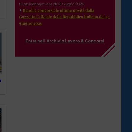
Pubblicazione: venerdì 26 Giugno 2026
Bandi e concorsi: le ultime novità dalla
Gazzetta Ufficiale della Repubblica Italiana del 23
giugno 2026
Entra nell'Archivio Lavoro & Concorsi
a
a