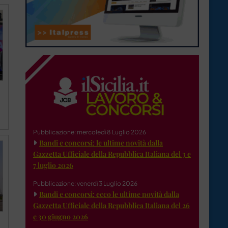
Pubblicazione: mercoledì 8 Luglio 2026
Bandi e concorsi: le ultime novità dalla
Gazzetta Ufficiale della Repubblica Italiana del 3 e
7 luglio 2026
Pubblicazione: venerdì 3 Luglio 2026
Bandi e concorsi: ecco le ultime novità dalla
Gazzetta Ufficiale della Repubblica Italiana del 26
e 30 giugno 2026