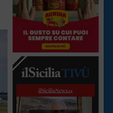
ilSiciliaNews
24