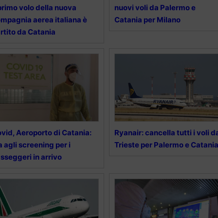
 primo volo della nuova
nuovi voli da Palermo e
mpagnia aerea italiana è
Catania per Milano
rtito da Catania
vid, Aeroporto di Catania:
Ryanair: cancella tutti i voli d
a agli screening per i
Trieste per Palermo e Catani
sseggeri in arrivo