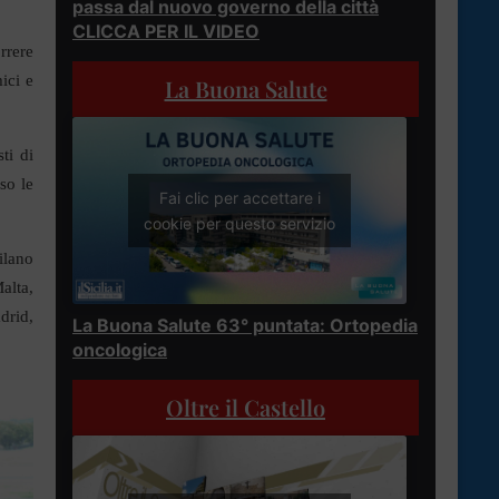
passa dal nuovo governo della città
CLICCA PER IL VIDEO
rrere
ici e
La Buona Salute
ti di
so le
Fai clic per accettare i
cookie per questo servizio
ilano
alta,
drid,
La Buona Salute 63° puntata: Ortopedia
oncologica
Oltre il Castello