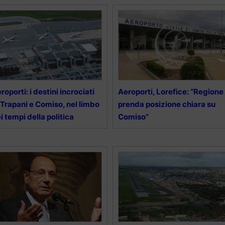
roporti: i destini incrociati
Aeroporti, Lorefice: “Regione
 Trapani e Comiso, nel limbo
prenda posizione chiara su
i tempi della politica
Comiso”