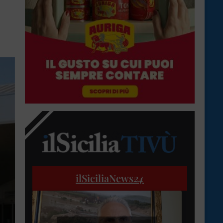
ilSiciliaNews
24