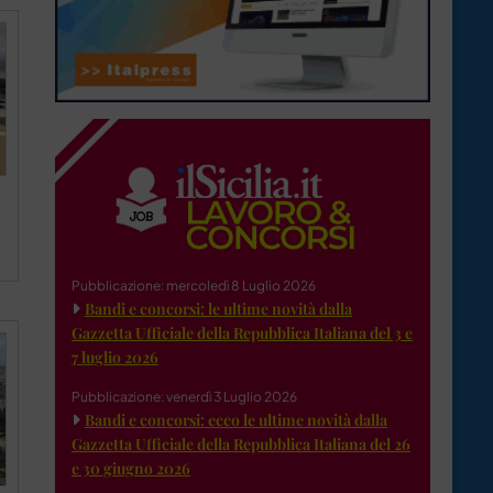
Pubblicazione: mercoledì 8 Luglio 2026
Bandi e concorsi: le ultime novità dalla
Gazzetta Ufficiale della Repubblica Italiana del 3 e
7 luglio 2026
Pubblicazione: venerdì 3 Luglio 2026
Bandi e concorsi: ecco le ultime novità dalla
Gazzetta Ufficiale della Repubblica Italiana del 26
e 30 giugno 2026