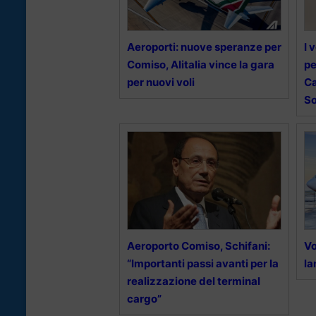
Aeroporti: nuove speranze per
I 
Comiso, Alitalia vince la gara
pe
per nuovi voli
Ca
So
Aeroporto Comiso, Schifani:
Vo
“Importanti passi avanti per la
la
realizzazione del terminal
cargo”