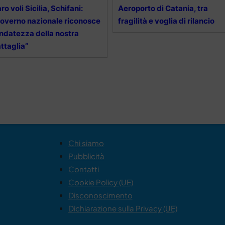
ro voli Sicilia, Schifani:
Aeroporto di Catania, tra
overno nazionale riconosce
fragilità e voglia di rilancio
ndatezza della nostra
ttaglia”
Chi siamo
Pubblicità
Contatti
Cookie Policy (UE)
Disconoscimento
Dichiarazione sulla Privacy (UE)