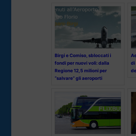
Birgi e Comiso, sbloccati i
Ae
fondi per nuovi voli: dalla
di
Regione 12,5 milioni per
de
“salvare” gli aeroporti