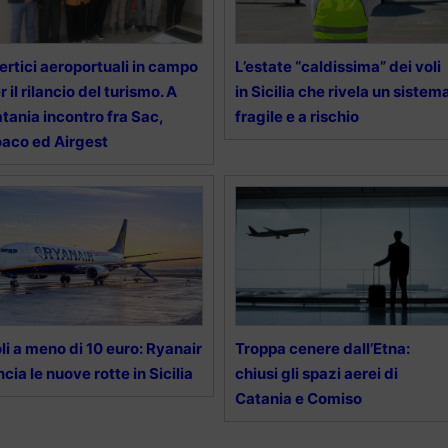
vertici aeroportuali in campo
L’estate “caldissima” dei voli
r il rilancio del turismo. A
in Sicilia che rivela un sistem
tania incontro fra Sac,
fragile e a rischio
aco ed Airgest
li a meno di 10 euro: Ryanair
Troppa cenere dall’Etna:
ncia le nuove rotte in Sicilia
chiusi gli spazi aerei di
Catania e Comiso