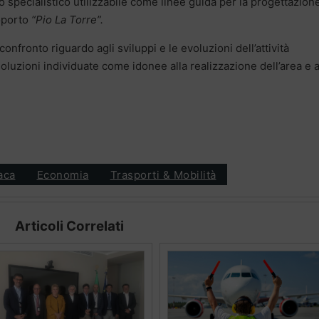
 specialistico utilizzabile come linee guida per la progettazion
roporto
“Pio La Torre”.
fronto riguardo agli sviluppi e le evoluzioni dell’attività
oluzioni individuate come idonee alla realizzazione dell’area e a
aca
Economia
Trasporti & Mobilità
Articoli Correlati