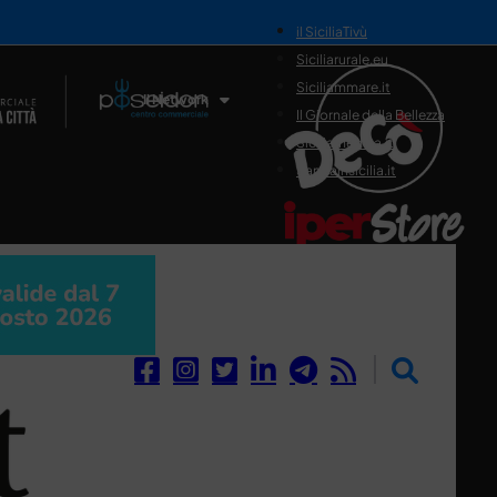
il SiciliaTivù
Siciliarurale.eu
Siciliammare.it
Il Network
Il Giornale della Bellezza
Siciliamedica.it
Sanitainsicilia.it