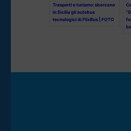
Trasporti e turismo: sbarcano
Ca
in Sicilia gli autobus
“G
tecnologici di FlixBus | FOTO
fo
ba