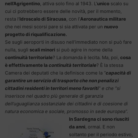
nell’Agrigentino
, attiva solo fino al 1943. L’
unico
scalo su
cui ci potrebbero essere delle novità, per il momento,
resta l’
Idroscalo di Siracusa
, con l’
Aeronautica militare
che nei mesi scorsi pare si sia attivata per un
nuovo
progetto di riqualificazione.
Se sugli aeroporti in disuso nell’immediato non si può fare
nulla, sugli
scali minori
si può agire in nome della
continuità territoriale
? La domanda è lecita. Ma, poi,
cosa
è effettivamente la
continuità territoriale
? È la stessa
Camera dei deputati che la definisce come la
“
capacità di
garantire un servizio di trasporto che non penalizzi
cittadini residenti in territori meno favoriti
” e che “si
inserisce nel quadro più generale di garanzia
dell’uguaglianza sostanziale dei cittadini e di coesione di
natura economica e sociale, promosso in sede europea”.
In Sardegna ci sono riusciti
da anni
, ormai. E non
soltanto per il periodo estivo,