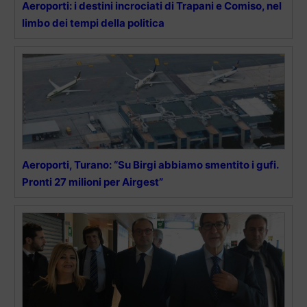
Aeroporti: i destini incrociati di Trapani e Comiso, nel
limbo dei tempi della politica
Aeroporti, Turano: “Su Birgi abbiamo smentito i gufi.
Pronti 27 milioni per Airgest”