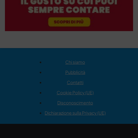
Chi siamo
Pubblicità
Contatti
Cookie Policy (UE)
Disconoscimento
Dichiarazione sulla Privacy (UE)