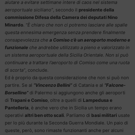
aiutare a evitare settimane intere di caos nel sistema
aeroportuale siciliano”
, secondo il
presidente della
commissione Difesa della Camera dei deputati Nino
Minardo
.
“È chiaro che non ci potremo lasciare alle spalle
questa ennesima emergenza senza prendere finalmente
consapevolezza che
a Comiso c’è un aeroporto moderno e
funzionale
che andrebbe utilizzato a pieno e valorizzato in
un sistema aeroportuale della Sicilia Orientale. Non si può
continuare a trattare l’aeroporto di Comiso come una ruota
di scorta”
, conclude.
Ed è proprio da questa considerazione che non si può non
partire. Se al
“Vincenzo Bellini”
di Catania e al
“Falcone-
Borsellino”
di Palermo si aggiungono anche gli aeroporti
di
Trapani e Comiso
, oltre a quelli di
Lampedusa e
Pantelleria
, è anche vero che in Sicilia un tempo erano
operativi
altri ben otto scali
. Parliamo di
basi militari
usate
per lo più durante la Seconda Guerra Mondiale. Un paio di
queste, però, sono rimaste funzionanti anche per alcuni