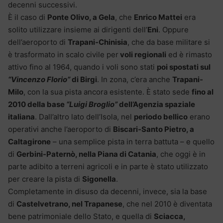
decenni successivi.
È il caso di
Ponte Olivo, a Gela
, che
Enrico Mattei
era
solito utilizzare insieme ai dirigenti dell’
Eni
. Oppure
dell’aeroporto di
Trapani-Chinisia
, che da base militare si
è trasformato in scalo civile per
voli regionali
ed è rimasto
attivo fino al 1964, quando i voli sono stati
poi spostati sul
“Vincenzo Florio”
di Birgi
. In zona, c’era anche
Trapani-
Milo
, con la sua pista ancora esistente. È stato sede
fino al
2010 della base
“Luigi Broglio”
dell’Agenzia spaziale
italiana
. Dall’altro lato dell’Isola, nel
periodo bellico
erano
operativi anche l’aeroporto di
Biscari-Santo Pietro, a
Caltagirone
– una semplice pista in terra battuta – e quello
di
Gerbini-Paternò, nella Piana di Catania
, che oggi è in
parte adibito a terreni agricoli e in parte è stato utilizzato
per creare la pista di
Sigonella
.
Completamente in disuso da decenni, invece, sia la base
di
Castelvetrano, nel Trapanese
, che nel 2010 è diventata
bene patrimoniale dello Stato, e quella di
Sciacca,