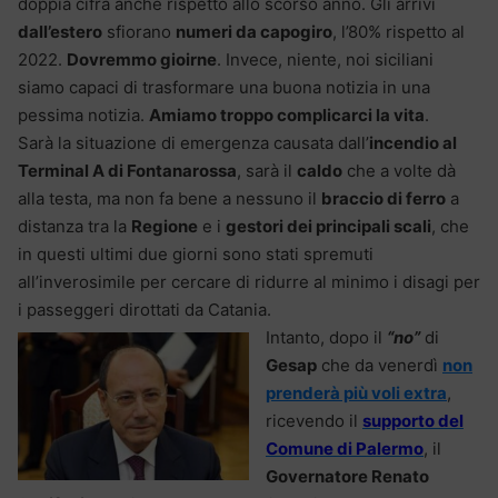
doppia cifra anche rispetto allo scorso anno. Gli arrivi
dall’estero
sfiorano
numeri da capogiro
, l’80% rispetto al
2022.
Dovremmo gioirne
. Invece, niente, noi siciliani
siamo capaci di trasformare una buona notizia in una
pessima notizia.
Amiamo troppo complicarci la vita
.
Sarà la situazione di emergenza causata dall’
incendio al
Terminal A di Fontanarossa
, sarà il
caldo
che a volte dà
alla testa, ma non fa bene a nessuno il
braccio di ferro
a
distanza tra la
Regione
e i
gestori dei principali scali
, che
in questi ultimi due giorni sono stati spremuti
all’inverosimile per cercare di ridurre al minimo i disagi per
i passeggeri dirottati da Catania.
Intanto, dopo il
“no”
di
Gesap
che da venerdì
non
prenderà più voli extra
,
ricevendo il
supporto del
Comune di Palermo
, il
Governatore Renato