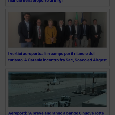
rilancio dell’aeroporto di Birgi”
I vertici aeroportuali in campo per il rilancio del
turismo. A Catania incontro fra Sac, Soaco ed Airgest
Aeroporti: “A breve andranno a bando 6 nuove rotte