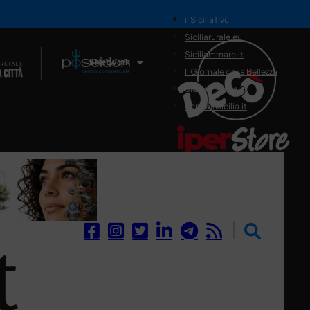
il SiciliaTivù
Siciliarurale.eu
Siciliammare.it
Il Network
Il Giornale della Bellezza
Siciliamedica.it
Sanitainsicilia.it