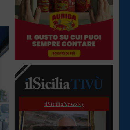
ilSiciliaNews
24