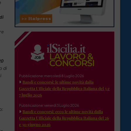
e
di
re
20
o di
i
Pubblicazione: mercoledì 8 Luglio 2026
Bandi e concorsi: le ultime novità dalla
Gazzetta Ufficiale della Repubblica Italiana del 3 e
7 luglio 2026
Pubblicazione: venerdì 3 Luglio 2026
o:
Bandi e concorsi: ecco le ultime novità dalla
Gazzetta Ufficiale della Repubblica Italiana del 26
e 30 giugno 2026