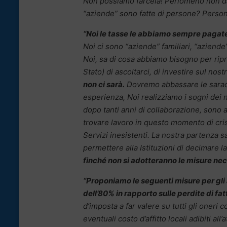
Non possiamo farcela! Perlomeno non da 
“aziende” sono fatte di persone? Person
“Noi le tasse le abbiamo sempre pagate
Noi ci sono “aziende” familiari, “aziende
Noi, sa di cosa abbiamo bisogno per ripre
Stato) di ascoltarci, di investire sul nost
non ci sarà.
Dovremo abbassare le saraci
esperienza, Noi realizziamo i sogni dei 
dopo tanti anni di collaborazione, sono 
trovare lavoro in questo momento di cris
Servizi inesistenti. La nostra partenza 
permettere alla Istituzioni di decimare l
finché non si adotteranno le misure nece
“Proponiamo le seguenti misure per gli
dell’80% in rapporto sulle perdite di fa
d’imposta a far valere su tutti gli oneri con
eventuali costo d’affitto locali adibiti a