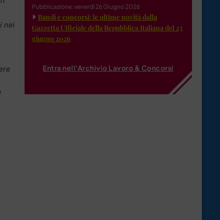
in
Pubblicazione: venerdì 26 Giugno 2026
Bandi e concorsi: le ultime novità dalla
i nei
Gazzetta Ufficiale della Repubblica Italiana del 23
giugno 2026
Entra nell'Archivio Lavoro & Concorsi
tere
l