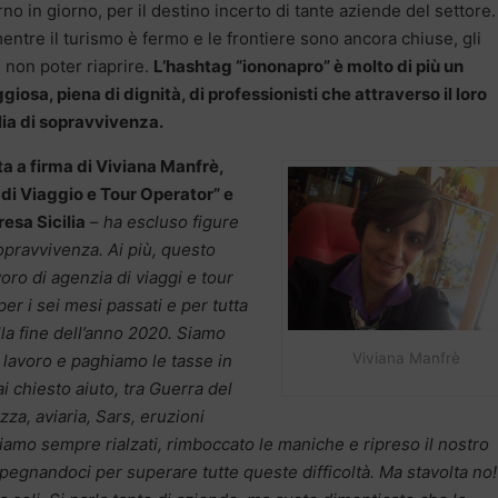
o in giorno, per il destino incerto di tante aziende del settore.
entre il turismo è fermo e le frontiere sono ancora chiuse, gli
 non poter riaprire.
L’hashtag “iononapro” è molto di più un
giosa, piena di dignità, di professionisti che attraverso il loro
lia di sopravvivenza.
ta a firma di Viviana Manfrè,
di Viaggio e Tour Operator” e
esa Sicilia
–
ha escluso figure
sopravvivenza. Ai più, questo
voro di agenzia di viaggi e tour
er i sei mesi passati e per tutta
la fine dell’anno 2020. Siamo
Viviana Manfrè
lavoro e paghiamo le tasse in
ai chiesto aiuto, tra Guerra del
zza, aviaria, Sars, eruzioni
siamo sempre rialzati, rimboccato le maniche e ripreso il nostro
pegnandoci per superare tutte queste difficoltà. Ma stavolta no!