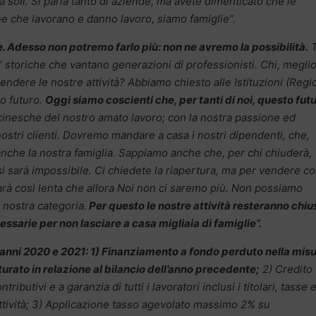
soli. Si parla tanto di aziende, ma avete dimenticato che le
e che lavorano e danno lavoro, siamo famiglie”.
. Adesso non potremo farlo più: non ne avremo la possibilità.
T
” storiche che vantano generazioni di professionisti. Chi, meglio
ndere le nostre attività? Abbiamo chiesto alle Istituzioni (Regi
ro futuro.
Oggi siamo coscienti che, per tanti di noi, questo fut
nesche del nostro amato lavoro; con la nostra passione ed
nostri clienti. Dovremo mandare a casa i nostri dipendenti, che,
anche la nostra famiglia. Sappiamo anche che, per chi chiuderà,
i sarà impossibile. Ci chiedete la riapertura, ma per vendere c
sarà così lenta che allora Noi non ci saremo più. Non possiamo
a nostra categoria.
Per questo le nostre attività resteranno chiu
ssarie per non lasciare a casa migliaia di famiglie”.
 anni 2020 e 2021: 1) Finanziamento a fondo perduto nella mis
tturato in relazione al bilancio dell’anno precedente;
2) Credito
tributivi e a garanzia di tutti i lavoratori inclusi i titolari, tasse 
ll’attività; 3) Applicazione tasso agevolato massimo 2% su