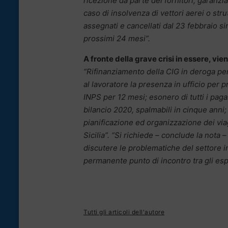
ricezione da parte dei fornitori; garanzia
caso di insolvenza di vettori aerei o str
assegnati e cancellati dal 23 febbraio sin
prossimi 24 mesi”.
A fronte della grave crisi in essere, vi
“Rifinanziamento della CIG in deroga per 
al lavoratore la presenza in ufficio per 
INPS per 12 mesi; esonero di tutti i paga
bilancio 2020, spalmabili in cinque anni; 
pianificazione ed organizzazione dei vi
Sicilia”. “Si richiede – conclude la nota
discutere le problematiche del settore in
permanente punto di incontro tra gli esper
Tutti gli articoli dell'autore