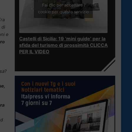
Fai clic per accettare i
cookie per questo servizio
ra
 di
oni e
Castelli di Sicilia: 19 ‘mini guide’ per la
uro
sfida del turismo di prossimità CLICCA
PER IL VIDEO
osa?
se,
ura
ed