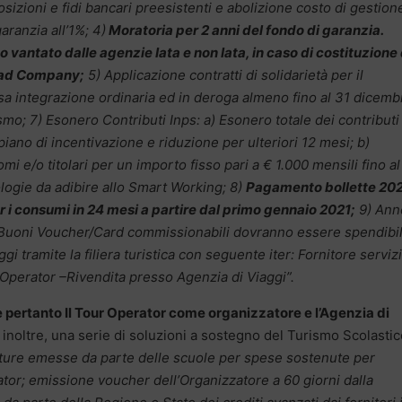
sizioni e fidi bancari preesistenti e abolizione costo di gestion
aranzia all’1%; 4)
Moratoria per 2 anni del fondo di garanzia.
o vantato dalle agenzie Iata e non Iata, in caso di costituzione 
 Bad Company;
5) Applicazione contratti di solidarietà per il
sa integrazione ordinaria ed in deroga almeno fino al 31 dicemb
ismo; 7) Esonero Contributi Inps: a) Esonero totale dei contributi
iano di incentivazione e riduzione per ulteriori 12 mesi; b)
i e/o titolari per un importo fisso pari a € 1.000 mensili fino al
logie da adibire allo Smart Working; 8)
Pagamento bollette 20
per i consumi in 24 mesi a partire dal primo gennaio 2021;
9) Ann
) Buoni Voucher/Card commissionabili dovranno essere spendibil
i tramite la filiera turistica con seguente iter: Fornitore servizi
r Operator –Rivendita presso Agenzia di Viaggi”.
 pertanto Il Tour Operator come organizzatore e l’Agenzia di
 inoltre, una serie di soluzioni a sostegno del Turismo Scolastic
ture emesse da parte delle scuole per spese sostenute per
ator; emissione voucher dell’Organizzatore a 60 giorni dalla