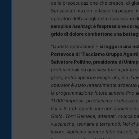
della preoccupazione che cresce, di giorn
Senza aiuti ma con le tasse da pagare, m
operatori dell’accoglienza ribadiscono di
semplice
hashtag
: è l’espressione corag
grido di dolore combattono una battag
“Questa operazione
–
si legge in una no
Portavoce di “Facciamo Gruppo Agenti 
Salvatore Politino, presidente di Unimpr
professionali da qualsiasi tutela per la 
grido, potrà apparire esagerato, ma il la
operator è stato letteralmente azzerato p
la programmazione futura almeno fino al
11.000 imprese, produciamo ricchezza e 
Italia. In tutti questi anni non abbiamo m
Golfo, Torri Gemelle, attentati, mucca pa
vulcaniche, tsunami e terremoti: Noi ci 
lavoro. Abbiamo sempre fatto da soli, im