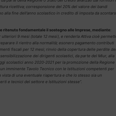
 da parte della Regione o Stato dei crediti avanzati dai fornitori 
uttura ricettiva; corresponsione del 20% del valore dei bandi
o alla fine dell’anno scolastico in credito di imposta da scontars
ene ritenuto fondamentale il sostegno alle Imprese, mediante
:
ulteriori 9 mesi (totale 12 mesi), e renderla Attiva cioè permet
preparare il rientro alla normalità; esonero pagamento contributi
menti fiscali per 12 mesi; rinvio della copertura delle perdite de
sensibilizzazione dei dirigenti scolastici, da parte del Miur, alla
aggi scolastici anno 2020-2021 per la promozione della Regione
 – un imminente Tavolo Tecnico con le Istituzioni competenti per
 vista di una eventuale riapertura e che lo stesso sia un
ti e tecnici del settore e Istituzioni stesse”.