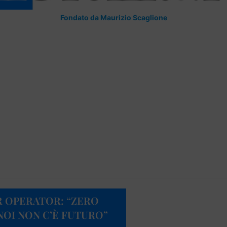
Fondato da Maurizio Scaglione
R OPERATOR: “ZERO
NOI NON C’È FUTURO”