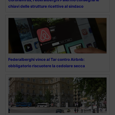
chiavi delle strutture ricettive al sindaco
Federalberghi vince al Tar contro Airbnb:
obbligatorio riscuotere la cedolare secca