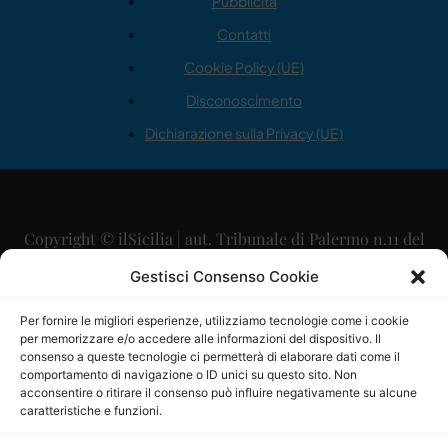
Pubblicità
Contatti
Cookie Policy (UE)
Disconoscimento
Dichiarazione sulla Privacy (UE)
Copyright © ilSicilia | aut. Tribunale di Palermo n.11 del
29/09/2015
Gestisci Consenso Cookie
Editore: Mercurio Comunicazione Soc. Coop. A.R.L.
Per fornire le migliori esperienze, utilizziamo tecnologie come i cookie
per memorizzare e/o accedere alle informazioni del dispositivo. Il
Direttore Editoriale: Maurizio Scaglione
consenso a queste tecnologie ci permetterà di elaborare dati come il
comportamento di navigazione o ID unici su questo sito. Non
Direttore Responsabile: Maria Calabrese
acconsentire o ritirare il consenso può influire negativamente su alcune
caratteristiche e funzioni.
p.zza Sant’Oliva, 9 – 90141 – Palermo – 091335557