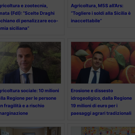
ricoltura e zootecnia,
Agricoltura, M5S all’Ars:
ata (FdI): “Scel­te Dra­ghi
“Togliere i soldi alla Sicilia è
schiano di penalizzare e­co­
inaccettabile”
­mia si­ci­lia­na”
ricoltura sociale: 10 milioni
Erosione e dissesto
lla Regione per le persone
idrogeoligico, dalla Regione
n fragilità e a rischio
19 milioni di euro per i
marginazione
paesaggi agrari tradizionali