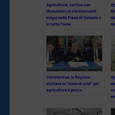
Agricoltura, vertice con
Ag
Musumeci: al via interventi
Am
irrigui nella Piana di Catania e
ri
in tutta l’Isola
no
Coronavirus: la Regione
Ag
dichiara lo “stato di crisi” per
da
agricoltura e pesca
co
e