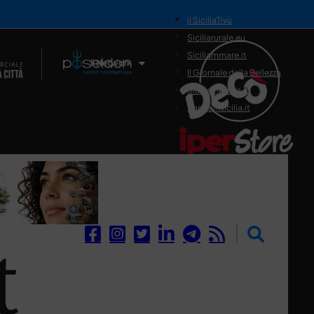
il SiciliaTivù
Siciliarurale.eu
Siciliammare.it
Il Network
Il Giornale della Bellezza
Siciliamedica.it
Sanitainsicilia.it