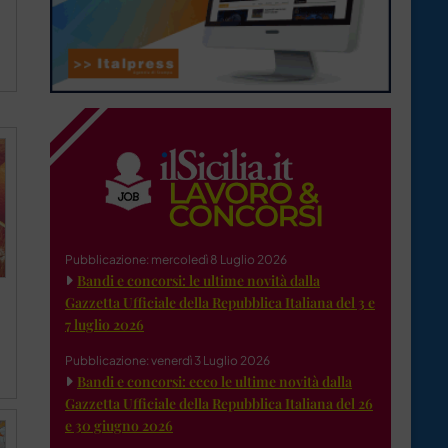
Pubblicazione: mercoledì 8 Luglio 2026
Bandi e concorsi: le ultime novità dalla
Gazzetta Ufficiale della Repubblica Italiana del 3 e
7 luglio 2026
Pubblicazione: venerdì 3 Luglio 2026
Bandi e concorsi: ecco le ultime novità dalla
Gazzetta Ufficiale della Repubblica Italiana del 26
e 30 giugno 2026