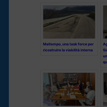
Maltempo, una task force per
Ag
ricostruire la viabilità interna
Si
un
qu