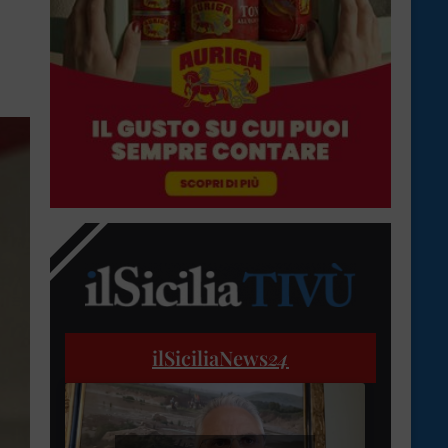
ilSiciliaNews
24