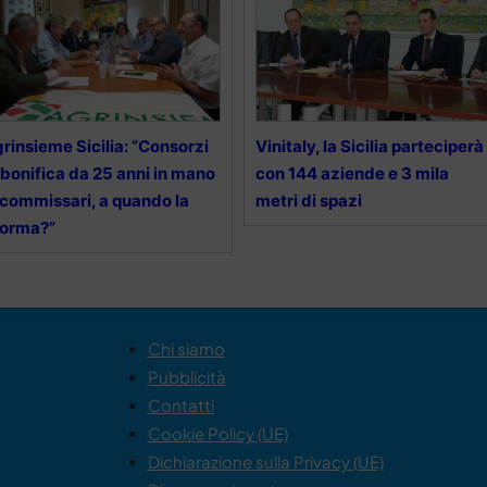
rinsieme Sicilia: “Consorzi
Vinitaly, la Sicilia parteciperà
 bonifica da 25 anni in mano
con 144 aziende e 3 mila
 commissari, a quando la
metri di spazi
forma?”
Chi siamo
Pubblicità
Contatti
Cookie Policy (UE)
Dichiarazione sulla Privacy (UE)