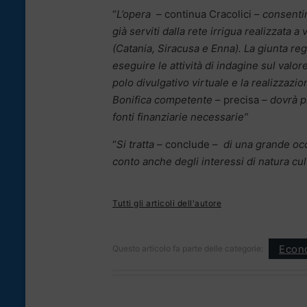
“
L’opera
– continua Cracolici –
consentir
già serviti dalla rete irrigua realizzata a 
(Catania, Siracusa e Enna). La giunta re
eseguire le attività di indagine sul valo
polo divulgativo virtuale e la realizzaz
Bonifica competente
– precisa –
dovrà pr
fonti finanziarie necessarie”
“
Si tratta
– conclude –
di una grande occ
conto anche degli interessi di natura cul
Tutti gli articoli dell'autore
Econ
Questo articolo fa parte delle categorie: