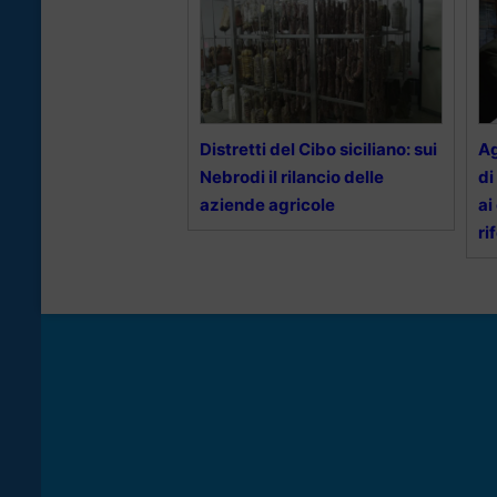
Distretti del Cibo siciliano: sui
Ag
Nebrodi il rilancio delle
di
aziende agricole
ai
ri