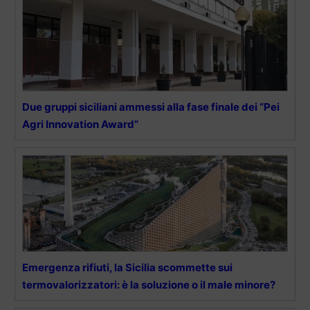
Due gruppi siciliani ammessi alla fase finale dei “Pei
Agri Innovation Award”
Emergenza rifiuti, la Sicilia scommette sui
termovalorizzatori: è la soluzione o il male minore?