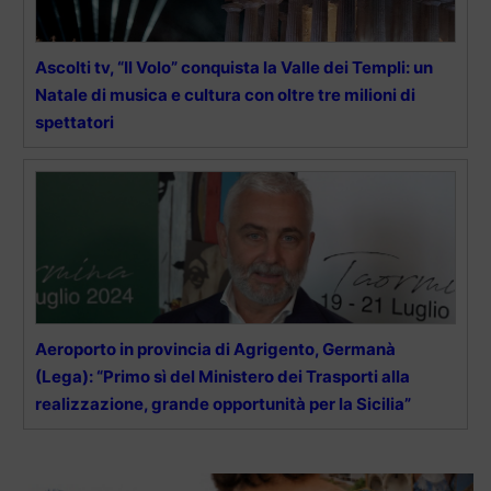
Ascolti tv, “Il Volo” conquista la Valle dei Templi: un
Natale di musica e cultura con oltre tre milioni di
spettatori
Aeroporto in provincia di Agrigento, Germanà
(Lega): “Primo sì del Ministero dei Trasporti alla
realizzazione, grande opportunità per la Sicilia”