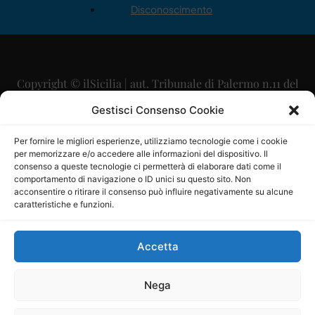
Disconoscimento
Copyright © ilSicilia | aut. Tribunale di Palermo n.11 del
29/09/2015
Gestisci Consenso Cookie
Editore: Mercurio Comunicazione Soc. Coop. A.R.L.
Per fornire le migliori esperienze, utilizziamo tecnologie come i cookie
per memorizzare e/o accedere alle informazioni del dispositivo. Il
Direttore Editoriale: Maurizio Scaglione
consenso a queste tecnologie ci permetterà di elaborare dati come il
comportamento di navigazione o ID unici su questo sito. Non
Direttore Responsabile: Maria Calabrese
acconsentire o ritirare il consenso può influire negativamente su alcune
caratteristiche e funzioni.
p.zza Sant’Oliva, 9 – 90141 – Palermo – 091335557
P.IVA: 06334930820
Accetta
Mercurio Comunicazione Società Cooperativa a r.l. è
iscritta al Registro degli Operatori di Comunicazione al
Nega
numero 26988