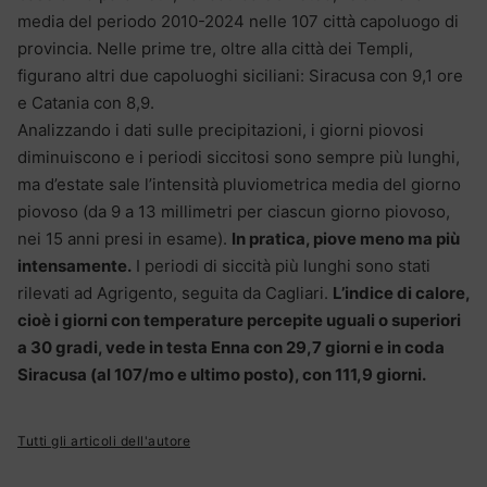
media del periodo 2010-2024 nelle 107 città capoluogo di
provincia. Nelle prime tre, oltre alla città dei Templi,
figurano altri due capoluoghi siciliani: Siracusa con 9,1 ore
e Catania con 8,9.
Analizzando i dati sulle precipitazioni, i giorni piovosi
diminuiscono e i periodi siccitosi sono sempre più lunghi,
ma d’estate sale l’intensità pluviometrica media del giorno
piovoso (da 9 a 13 millimetri per ciascun giorno piovoso,
nei 15 anni presi in esame).
In pratica, piove meno ma più
intensamente.
I periodi di siccità più lunghi sono stati
rilevati ad Agrigento, seguita da Cagliari.
L’indice di calore,
cioè i giorni con temperature percepite uguali o superiori
a 30 gradi, vede in testa Enna con 29,7 giorni e in coda
Siracusa (al 107/mo e ultimo posto), con 111,9 giorni.
Tutti gli articoli dell'autore