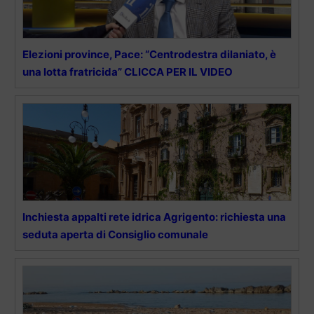
Elezioni province, Pace: “Centrodestra dilaniato, è
una lotta fratricida” CLICCA PER IL VIDEO
Inchiesta appalti rete idrica Agrigento: richiesta una
seduta aperta di Consiglio comunale