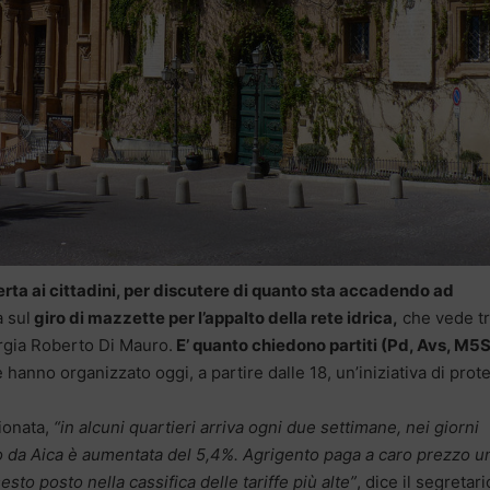
ta ai cittadini, per discutere di quanto sta accadendo ad
a sul
giro di mazzette per l’appalto della rete idrica,
che vede tr
ergia Roberto Di Mauro.
E’ quanto chiedono partiti (Pd, Avs, M5S,
e hanno organizzato oggi, a partire dalle 18, un’iniziativa di prot
zionata,
“in alcuni quartieri arriva ogni due settimane, nei giorni
tito da Aica è aumentata del 5,4%. Agrigento paga a caro prezzo u
sesto posto nella cassifica delle tariffe più alte”
, dice il segretari