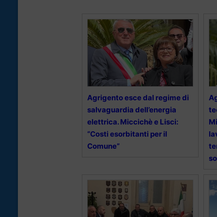
Agrigento esce dal regime di
Ag
salvaguardia dell’energia
te
elettrica. Miccichè e Lisci:
Mi
“Costi esorbitanti per il
la
Comune”
te
so