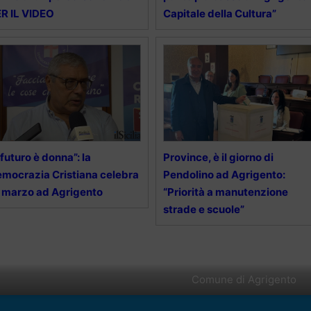
R IL VIDEO
Capitale della Cultura”
l futuro è donna”: la
Province, è il giorno di
mocrazia Cristiana celebra
Pendolino ad Agrigento:
8 marzo ad Agrigento
“Priorità a manutenzione
strade e scuole”
Comune di Agrigento