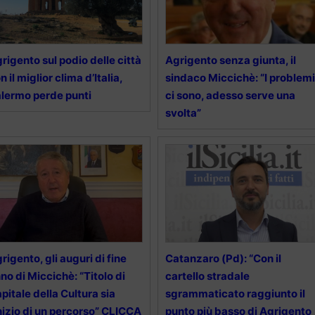
rigento sul podio delle città
Agrigento senza giunta, il
n il miglior clima d’Italia,
sindaco Miccichè: “I problemi
lermo perde punti
ci sono, adesso serve una
svolta”
rigento, gli auguri di fine
Catanzaro (Pd): “Con il
no di Miccichè: “Titolo di
cartello stradale
pitale della Cultura sia
sgrammaticato raggiunto il
inizio di un percorso” CLICCA
punto più basso di Agrigento