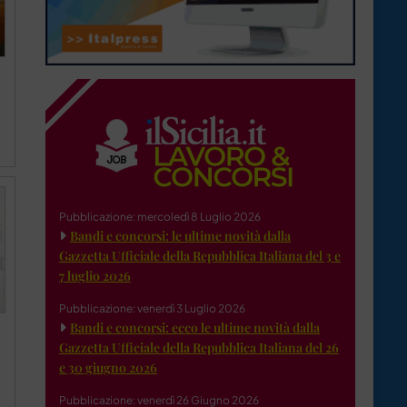
Pubblicazione: mercoledì 8 Luglio 2026
Bandi e concorsi: le ultime novità dalla
Gazzetta Ufficiale della Repubblica Italiana del 3 e
7 luglio 2026
Pubblicazione: venerdì 3 Luglio 2026
Bandi e concorsi: ecco le ultime novità dalla
Gazzetta Ufficiale della Repubblica Italiana del 26
e 30 giugno 2026
Pubblicazione: venerdì 26 Giugno 2026