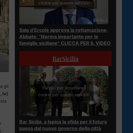
cookie per questo servizio
Sala d’Ercole approva la rottamazione,
Abbate: “Norma importante per le
famiglie siciliane” CLICCA PER IL VIDEO
BarSicilia
a gli
Fai clic per accettare i
 Iv)
cookie per questo servizio
esta
Bar Sicilia, a Ispica la sfida per il futuro
n
passa dal nuovo governo della città
o