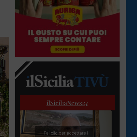
ilSiciliaNews
24
Fai clic per accettare i