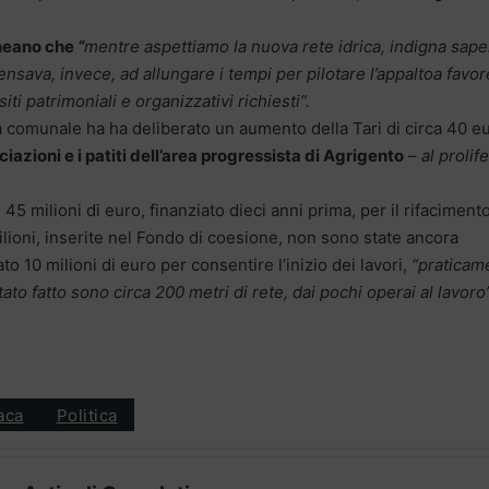
ineano che
“
mentre aspettiamo la nuova rete idrica, indigna sape
ensava, invece, ad allungare i tempi per pilotare l’appaltoa favor
i patrimoniali e organizzativi richiesti”.
ta comunale ha ha deliberato un aumento della Tari di circa 40 e
azioni e i patiti dell’area progressista di Agrigento
– al prolif
45 milioni di euro, finanziato dieci anni prima, per il rifaciment
lioni, inserite nel Fondo di coesione, non sono state ancora
to 10 milioni di euro per consentire l’inizio dei lavori,
“praticam
ato fatto sono circa 200 metri di rete, dai pochi operai al lavoro”
aca
Politica