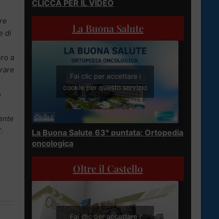
CLICCA PER IL VIDEO
re
La Buona Salute
e di
uro a
erare
Fai clic per accettare i
cookie per questo servizio
o
ente
.
La Buona Salute 63° puntata: Ortopedia
oncologica
Oltre il Castello
Fai clic per accettare i