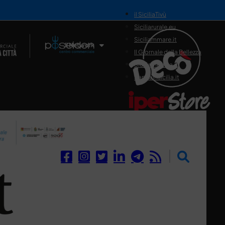
il SiciliaTivù
Siciliarurale.eu
Siciliammare.it
Il Network
Il Giornale della Bellezza
Siciliamedica.it
Sanitainsicilia.it