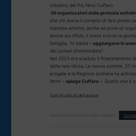
cittadino del Pd, Nino Cuffaro.
Gli organizzatori della protesta sottol
che chi aveva il compito di fare presto p
imprese amiche, anche se prive di requisit
Anche sui rifiuti, il mese scorso la giun
famiglia,
“in barba –
aggiungono le associ
dei cumuli d’immondizia”.
Nel 2023 era scaduto il finanziamento di 
della rete idrica. Le nuove somme, 37 mi
erogate e la Regione siciliana ha anticipa
fermi –
spiega Cuffaro
-. Quello che è st
Tutti gli articoli dell'autore
Cron
Questo articolo fa parte delle categorie: