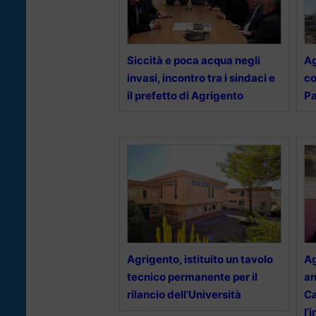
Siccità e poca acqua negli
Ag
invasi, incontro tra i sindaci e
co
il prefetto di Agrigento
Pa
Agrigento, istituito un tavolo
Ag
tecnico permanente per il
an
rilancio dell’Università
Ca
l’