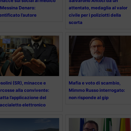
nacce sui social al medico
Salvarono Antoci da un
 Messina Denaro:
attentato, medaglia al valor
entificato l’autore
civile per i poliziotti della
scorta
solini (SR), minacce e
Mafia e voto di scambio,
rcosse alla convivente:
Mimmo Russo interrogato:
atta l’applicazione del
non risponde al gip
accialetto elettronico