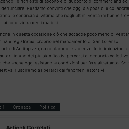
acendo, le richieste di ascolto e di supporto di commercianti ed
 denunciare. Restiamo convinti che oggi sia possibile collabora
rano le centinaia di vittime che negli ultimi vent’anni hanno tro
si ai condizionamenti mafiosi.
anche in questa occasione ciò che accadde poco meno di vent’a
inale registratasi proprio nel mandamento di San Lorenzo,
orto di Addiopizzo, raccontarono le violenze, le intimidazioni e
utori, in uno dei più significativi percorsi di denuncia collettiva
o che anche oggi esistano le condizioni per fare altrettanto. Sol
lettiva, riusciremo a liberarci dai fenomeni estorsivi.
oli
Cronaca
Politica
Articoli Correlati