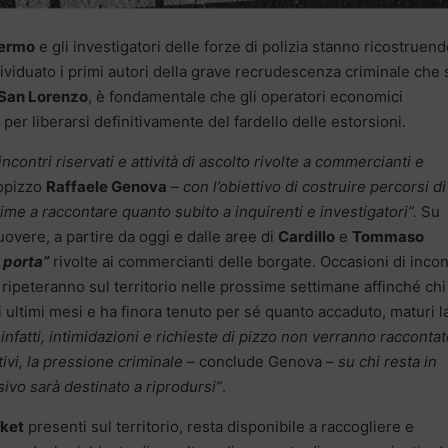
lermo
e gli investigatori delle forze di polizia stanno ricostruen
viduato i primi autori della grave recrudescenza criminale che 
San Lorenzo
, è fondamentale che gli operatori economici
per liberarsi definitivamente del fardello delle estorsioni.
contri riservati e attività di ascolto rivolte a commercianti e
iopizzo
Raffaele Genova
–
con l’obiettivo di costruire percorsi di
me a raccontare quanto subito a inquirenti e investigatori”.
Su
overe, a partire da oggi e dalle aree di
Cardillo
e
Tommaso
 porta”
rivolte ai commercianti delle borgate. Occasioni di incon
 ripeteranno sul territorio nelle prossime settimane affinché chi
i ultimi mesi e ha finora tenuto per sé quanto accaduto, maturi l
infatti, intimidazioni e richieste di pizzo non verranno racconta
tivi, la pressione criminale
– conclude Genova –
su chi resta in
sivo sarà destinato a riprodursi”
.
cket
presenti sul territorio, resta disponibile a raccogliere e