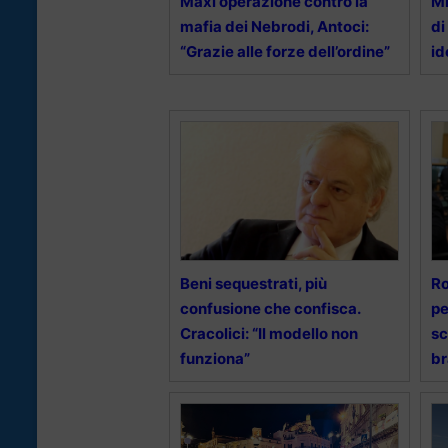
Maxi operazione contro la
Mi
mafia dei Nebrodi, Antoci:
di
“Grazie alle forze dell’ordine”
id
Beni sequestrati, più
Ro
confusione che confisca.
pe
Cracolici: “Il modello non
sc
funziona”
br