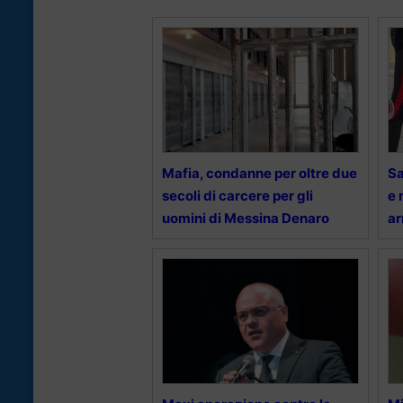
Mafia, condanne per oltre due
Sa
secoli di carcere per gli
e 
uomini di Messina Denaro
ar