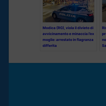
Modica (RG), viola il divieto di
Ri
avvicinamento e minaccia l’ex
pr
moglie: arrestato in flagranza
no
differita
S