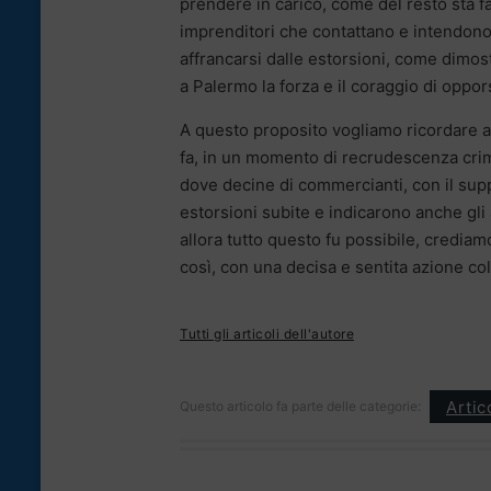
prendere in carico, come del resto sta f
imprenditori che contattano e intendono
affrancarsi dalle estorsioni, come dimost
a Palermo la forza e il coraggio di oppor
A questo proposito vogliamo ricordare 
fa, in un momento di recrudescenza crim
dove decine di commercianti, con il supp
estorsioni subite e indicarono anche gli a
allora tutto questo fu possibile, crediam
così, con una decisa e sentita azione col
Tutti gli articoli dell'autore
Artic
Questo articolo fa parte delle categorie: