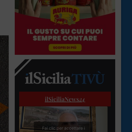
ilSiciliaNews
24
Fai clic per accettare i