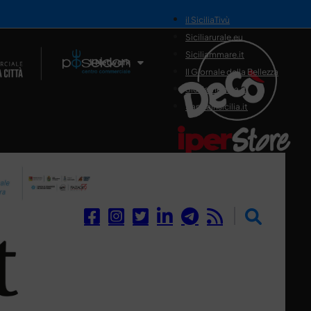
il SiciliaTivù
Siciliarurale.eu
Siciliammare.it
Il Network
Il Giornale della Bellezza
Siciliamedica.it
Sanitainsicilia.it