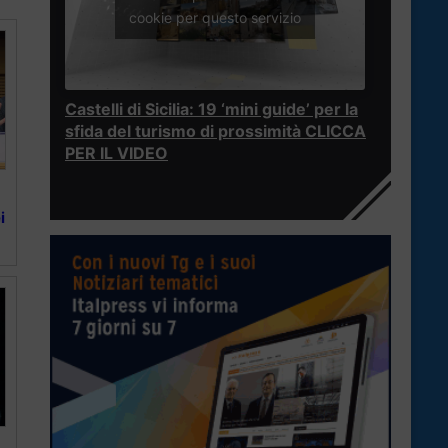
cookie per questo servizio
Castelli di Sicilia: 19 ‘mini guide’ per la
sfida del turismo di prossimità CLICCA
PER IL VIDEO
i