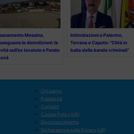
sanamento Messina,
Intimidazioni a Palermo,
oseguono le demolizioni: le
Terrana e Caputo: “Città in
vità sull’ex lavatoio e Fondo
balia delle bande criminali”
accà
Chi siamo
Pubblicità
Contatti
Cookie Policy (UE)
Disconoscimento
Dichiarazione sulla Privacy (UE)