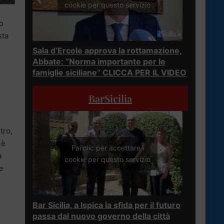
cookie per questo servizio
do
sta
Sala d’Ercole approva la rottamazione,
Abbate: “Norma importante per le
famiglie siciliane” CLICCA PER IL VIDEO
BarSicilia
tro,
 è
Fai clic per accettare i
a
cookie per questo servizio
te
Bar Sicilia, a Ispica la sfida per il futuro
passa dal nuovo governo della città