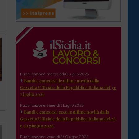
Pubblicazione: mercoledì 8 Luglio 2026
Bandi e concorsi: le ultime novità dalla
Gazzetta Ufficiale della Repubblica Italiana del 3 e
7 luglio 2026
Pubblicazione: venerdì 3 Luglio 2026
Bandi e concorsi: ecco le ultime novità dalla
Gazzetta Ufficiale della Repubblica Italiana del 26
e 30 giugno 2026
Pubblicazione: venerdì 26 Giugno 2026