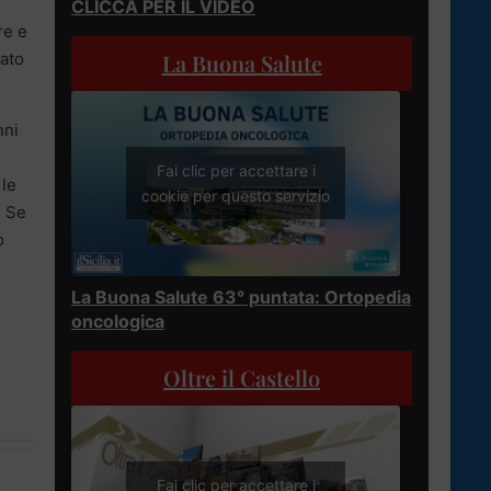
CLICCA PER IL VIDEO
re e
La Buona Salute
vato
nni
Fai clic per accettare i
 le
cookie per questo servizio
. Se
o
La Buona Salute 63° puntata: Ortopedia
oncologica
Oltre il Castello
Fai clic per accettare i