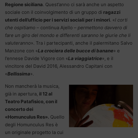
Regione siciliana
. Quest’anno ci sarà anche un aspetto
sociale con il coinvolgimento di un gruppo di
ragazzi
utenti dell’ufficio per i servizi sociali per i minori
. «
I corti
che ospitiamo
– continua Ajello –
permettono davvero di
fare un giro del mondo e differenti saranno le giurie che li
valuteranno
». Tra i partecipanti, anche il palermitano Salvo
Manzone con «
La crociera delle bucce di banane
» e
l’ennese Davide Vigore con «
La viaggiatrice
», e il
vincitore del David 2016, Alessandro Capitani con
«
Bellissima
».
Non mancherà la musica,
già in apertura,
il 12 al
Teatro Patafisico, con il
concerto dei
«Homunculus Res».
Quello
degli Homunculus Res è
un originale progetto la cui