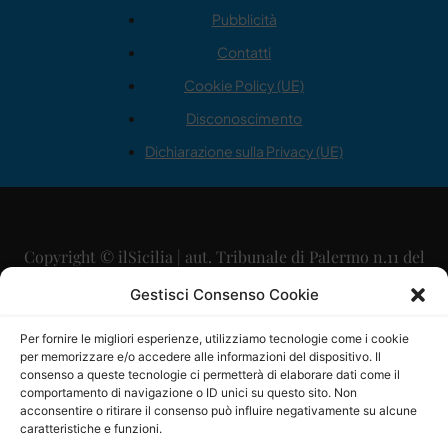
Pubblicità
Contatti
Cookie Policy (UE)
Disconoscimento
Dichiarazione sulla Privacy (UE)
Copyright © ilSicilia | aut. Tribunale di Palermo n.11 del
29/09/2015
Gestisci Consenso Cookie
Editore: Mercurio Comunicazione Soc. Coop. A.R.L.
Per fornire le migliori esperienze, utilizziamo tecnologie come i cookie
per memorizzare e/o accedere alle informazioni del dispositivo. Il
Direttore Editoriale: Maurizio Scaglione
consenso a queste tecnologie ci permetterà di elaborare dati come il
comportamento di navigazione o ID unici su questo sito. Non
Direttore Responsabile: Maria Calabrese
acconsentire o ritirare il consenso può influire negativamente su alcune
caratteristiche e funzioni.