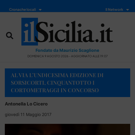
Cronache locali
Il Network
Fondato da Maurizio Scaglione
DOMENICA 9 AGOSTO 2026 - AGGIORNATO ALLE 19:07
AL VIA L’UNDICESIMA EDIZIONE DI
SORSICORTI, CINQUANTOTTO I
CORTOMETRAGGI IN CONCORSO
Antonella Lo Cicero
giovedì 11 Maggio 2017