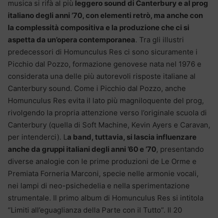
musica si rifà al più
leggero sound di Canterbury e al prog
italiano degli anni ’70, con elementi retrò, ma anche con
la complessità compositiva e la produzione che ci si
aspetta da un’opera contemporanea
. Tra gli illustri
predecessori di Homunculus Res ci sono sicuramente i
Picchio dal Pozzo, formazione genovese nata nel 1976 e
considerata una delle più autorevoli risposte italiane al
Canterbury sound. Come i Picchio dal Pozzo, anche
Homunculus Res evita il lato più magniloquente del prog,
rivolgendo la propria attenzione verso l’originale scuola di
Canterbury (quella di Soft Machine, Kevin Ayers e Caravan,
per intenderci). L
a band, tuttavia, si lascia influenzare
anche da gruppi italiani degli anni ’60 e ’70
, presentando
diverse analogie con le prime produzioni de Le Orme e
Premiata Forneria Marconi, specie nelle armonie vocali,
nei lampi di neo-psichedelia e nella sperimentazione
strumentale. Il primo album di Homunculus Res si intitola
“Limiti all’eguaglianza della Parte con il Tutto”. Il 20