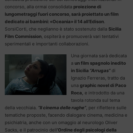
concorso, alla ormai consolidata
proiezione di
lungometraggi fuori concorso, sarà proiettato un film
dedicato ai bambini: «Oceania» il 14 all’Edison
.
SorsiCorti, che neglianno è stato sostenuto dalla
Sicilia
Film Commission
, ospiterà e promuoverà vari tentativi
sperimentali e importanti collaborazioni.
Una giornata sarà dedicata
a
un film spagnolo inedito
in Sicilia
“Arrugas”
di
Ignazio Ferreras, tratto da
una
graphic novel di Paco
Roca,
e introdotto da una
tavola rotonda sul tema
della vecchiaia.
“Il cinema delle rughe”
, per riflettere sulle
tematiche proposte, facendo dialogare cinema, medicina e
psichiatria, anche con un omaggio al neurologo Oliver
Sacks, e il patrocinio dell
’Ordine degli psicologi della