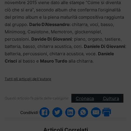
novembre 2015 viene dato alle stampe “Come si diventa
ciò che si era”, secondo album che conferma l’originalità
del primo album e la piena maturità compositiva raggiunta
dal gruppo.
Dario D’Alessandro:
chitarra, voci, basso,
Minimoog, Casiotone, Memotron, glockenspiel,
percussioni.
Davide Di Giovanni
: piano, organo, tastiere,
batteria, basso, chitarra acustica, cori.
Daniele Di Giovanni
:
batteria, percussioni, chitarra acustica, voce.
Daniele
Crisci
al basso e
Mauro Turdo
alla chitarra.
Tutti gli articoli dell'autore
Cronaca
Cultura
Questo articolo fa parte delle categorie:
Condividi
Articoli Correlati