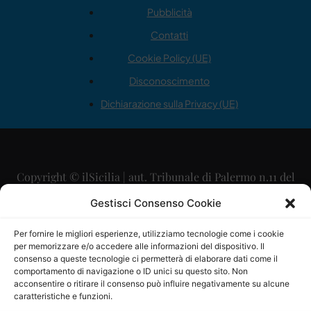
Pubblicità
Contatti
Cookie Policy (UE)
Disconoscimento
Dichiarazione sulla Privacy (UE)
Copyright © ilSicilia | aut. Tribunale di Palermo n.11 del
29/09/2015
Gestisci Consenso Cookie
Editore: Mercurio Comunicazione Soc. Coop. A.R.L.
Per fornire le migliori esperienze, utilizziamo tecnologie come i cookie
per memorizzare e/o accedere alle informazioni del dispositivo. Il
Direttore Editoriale: Maurizio Scaglione
consenso a queste tecnologie ci permetterà di elaborare dati come il
comportamento di navigazione o ID unici su questo sito. Non
Direttore Responsabile: Maria Calabrese
acconsentire o ritirare il consenso può influire negativamente su alcune
caratteristiche e funzioni.