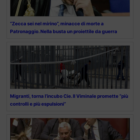
“Zecca sei nel mirino”, minacce di morte a
Patronaggio. Nella busta un proiettile da guerra
Migranti, torna l’incubo Cie. Il Viminale promette “più
controlli e più espulsioni”