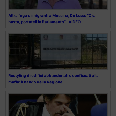
Altra fuga di migranti a Messina, De Luca: “Ora
basta, portateli in Parlamento” | VIDEO
Restyling di edifici abbandonati o confiscati alla
mafia: il bando della Regione