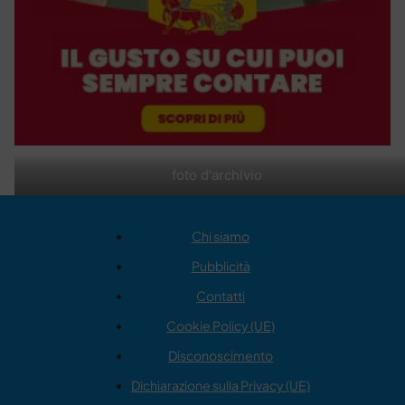
foto d'archivio
Chi siamo
Pubblicità
Contatti
Cookie Policy (UE)
Disconoscimento
Dichiarazione sulla Privacy (UE)