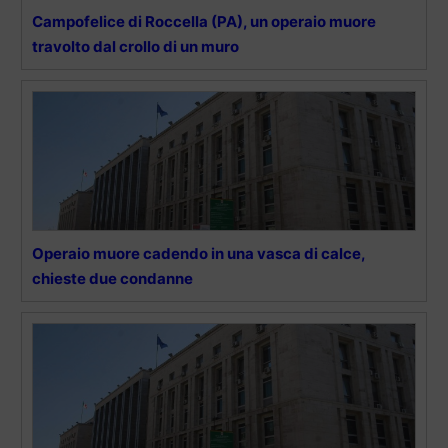
Campofelice di Roccella (PA), un operaio muore
travolto dal crollo di un muro
Operaio muore cadendo in una vasca di calce,
chieste due condanne