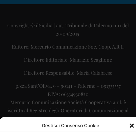
Copyright © ilSicilia | aut. Tribunale di Palermo n.11 del
29/09/2015
Editore: Mercurio Comunicazione Soc. Coop. A.R.L.
Direttore Editoriale: Maurizio Scaglione
Direttore Responsabile: Maria Calabrese
p.zza Sant’Oliva, 9 – 90141 – Palermo – 091335557
P.IVA: 06334930820
Mercurio Comunicazione Società Cooperativa a r.l. è
iscritta al Registro degli Operatori di Comunicazione al
numero 26988
Gestisci Consenso Cookie
Sito gestito da
La Digitale srl
–
info@ladigitale.it