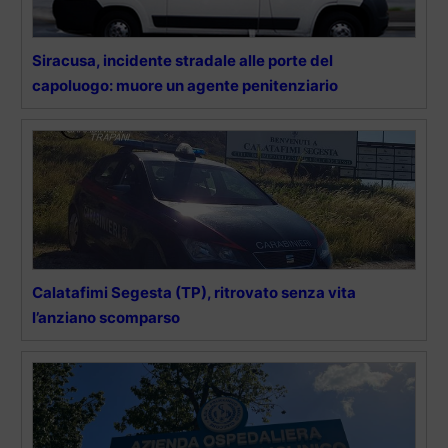
Siracusa, incidente stradale alle porte del
capoluogo: muore un agente penitenziario
Calatafimi Segesta (TP), ritrovato senza vita
l’anziano scomparso