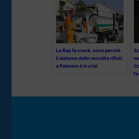
La Rap fa crack, ecco perchè
Sc
il sistema della raccolta rifiuti
no
a Palermo è in crisi
Co
l’