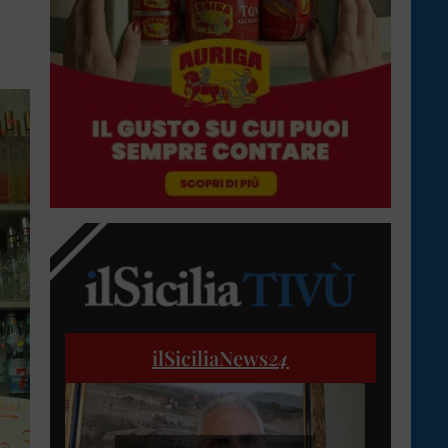
ilSiciliaNews
24