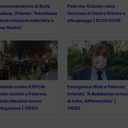
ommemorazione di Boris
Palermo: Orlando vieta
uliano, Orlando: “Introdusse
l’accesso al Centro Storico e
andi intuizioni nella lotta a
alle spiagge | ECCO DOVE
sa Nostra”
oteste contro il DPCM
Emergenza rifiuti a Palermo,
nte: scontri a Palermo,
Orlando: “A Bellolampo arriva
nlio Messina riceve
di tutto, differenziate” |
legazione | VIDEO
VIDEO