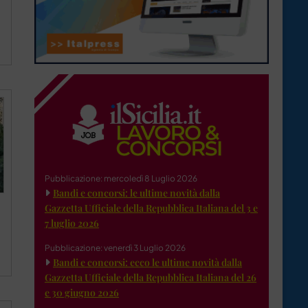
Pubblicazione: mercoledì 8 Luglio 2026
Bandi e concorsi: le ultime novità dalla
Gazzetta Ufficiale della Repubblica Italiana del 3 e
7 luglio 2026
Pubblicazione: venerdì 3 Luglio 2026
Bandi e concorsi: ecco le ultime novità dalla
Gazzetta Ufficiale della Repubblica Italiana del 26
e 30 giugno 2026