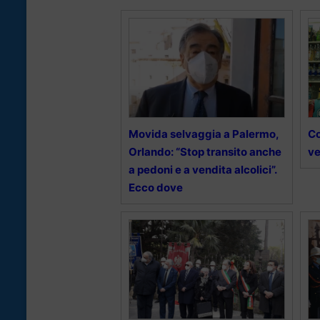
Movida selvaggia a Palermo,
Co
Orlando: “Stop transito anche
ve
a pedoni e a vendita alcolici”.
Ecco dove