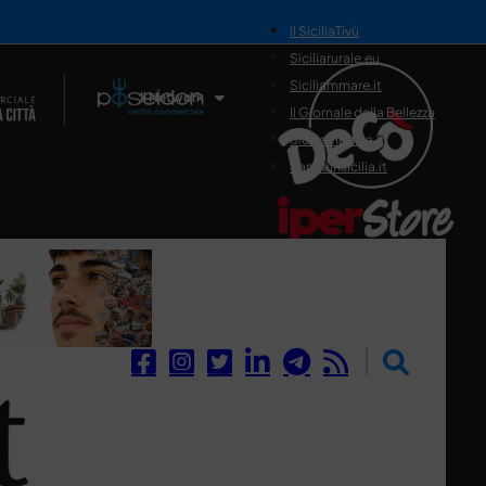
il SiciliaTivù
Siciliarurale.eu
Siciliammare.it
Il Network
Il Giornale della Bellezza
Siciliamedica.it
Sanitainsicilia.it