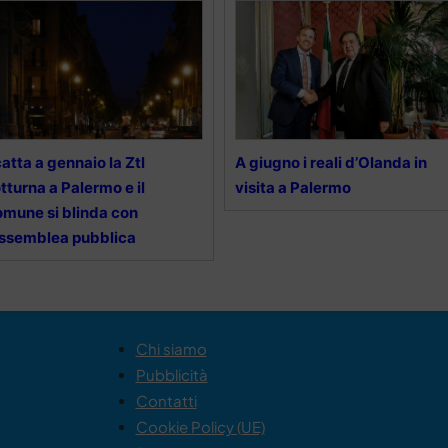
atta a gennaio la Ztl
A giugno i reali d’Olanda in
tturna a Palermo e il
visita a Palermo
mune si blinda con
assemblea pubblica
Chi siamo
Pubblicità
Contatti
Cookie Policy (UE)