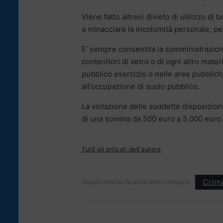
Viene fatto altresì divieto di utilizzo di b
a minacciare la incolumità personale, pe
E’ sempre consentita la somministrazio
contenitori di vetro o di ogni altro mater
pubblico esercizio o nelle aree pubbliche
all’occupazione di suolo pubblico.
La violazione delle suddette disposizio
di una somma da 500 euro a 5.000 euro.
Tutti gli articoli dell'autore
Cron
Questo articolo fa parte delle categorie: