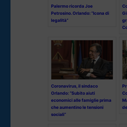
Palermo ricorda Joe
C
Petrosino. Orlando: “Icona di
Gi
legalità”
gr
Co
Coronavirus, il sindaco
Pr
Orlando: “Subito aiuti
Co
economici alle famiglie prima
Ma
che aumentino le tensioni
de
sociali”