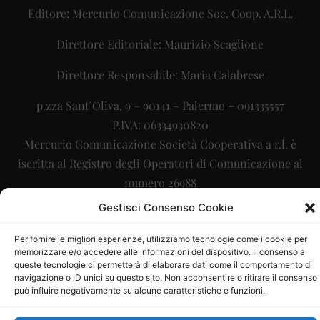
Editore: Mercurio Comunicazione Soc. Coop. A.R.L.
Direttore Editoriale: Maurizio Scaglione
Direttore Responsabile: Maria Calabrese
p.zza Sant’Oliva, 9 – 90141 – Palermo – 091335557
P.IVA: 06334930820
Mercurio Comunicazione Società Cooperativa a r.l. è
iscritta al Registro degli Operatori di Comunicazione al
numero 26988
Gestisci Consenso Cookie
Sito gestito da
La Digitale srl
–
info@ladigitale.it
Per fornire le migliori esperienze, utilizziamo tecnologie come i cookie per
memorizzare e/o accedere alle informazioni del dispositivo. Il consenso a
queste tecnologie ci permetterà di elaborare dati come il comportamento di
navigazione o ID unici su questo sito. Non acconsentire o ritirare il consenso
può influire negativamente su alcune caratteristiche e funzioni.