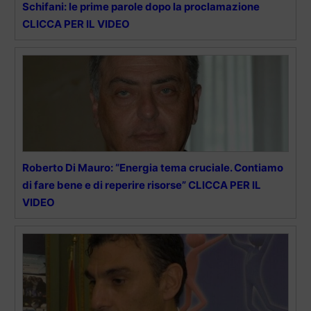
Schifani: le prime parole dopo la proclamazione
CLICCA PER IL VIDEO
Roberto Di Mauro: “Energia tema cruciale. Contiamo
di fare bene e di reperire risorse” CLICCA PER IL
VIDEO