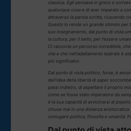
classica. Egli pensava in greco e scriveva
qualunque cosa e di aver imparato a co
attraverso la parola scritta, riuscendo co
Questo lo rende un grande stimolo per tutt
suo insegnamento, dal punto di vista um
la cultura, per il bello, per l’essere uma
Ci racconta un percorso incredibile, che 
vita e che nell’adattamento teatrale è 
più significativi.
Dal punto di vista politico, forse, è ancor
dell’idea della libertà di saper soccombe
passi indietro, di aspettare il proprio m
come se fosse stato imperatore da sempr
è la sua capacità di avvicinarsi al popolo. 
chiuse mai in una distanza aristocratica.
coniugare politica, filosofia e umanità.
Dal punto di vista atto