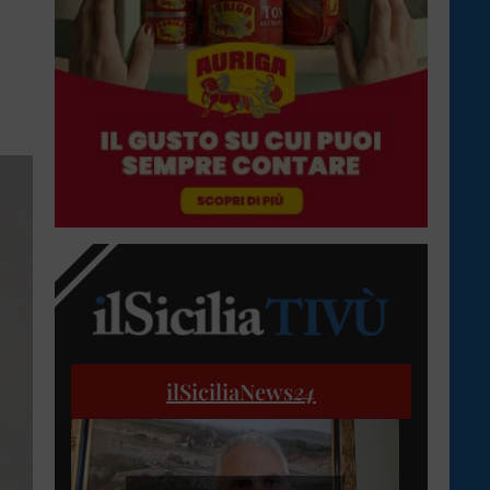
ilSiciliaNews
24