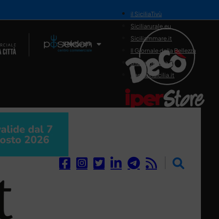
il SiciliaTivù
Siciliarurale.eu
Siciliammare.it
Il Network
Il Giornale della Bellezza
Siciliamedica.it
Sanitainsicilia.it