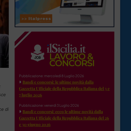
Pubblicazione: mercoledì 8 Luglio 2026
Bandi e concorsi: le ultime novità dalla
È
Gazzetta Ufficiale della Repubblica Italiana del 3 e
sce
7 luglio 2026
Pubblicazione: venerdì 3 Luglio 2026
ce di
Bandi e concorsi: ecco le ultime novità dalla
Gazzetta Ufficiale della Repubblica Italiana del 26
e 30 giugno 2026
o