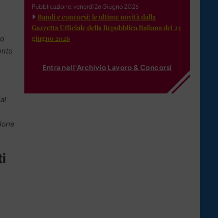
Pubblicazione: venerdì 26 Giugno 2026
Bandi e concorsi: le ultime novità dalla
Gazzetta Ufficiale della Repubblica Italiana del 23
giugno 2026
to
ento
Entra nell'Archivio Lavoro & Concorsi
al
zione
i