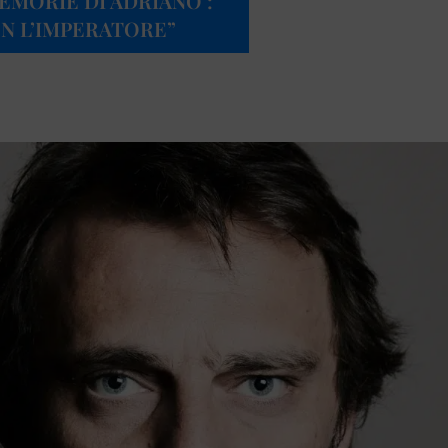
EMORIE DI ADRIANO’:
N L’IMPERATORE”