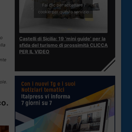
Fai clic per accettare i
cookie per questo servizio
to
Castelli di Sicilia: 19 ‘mini guide’ per la
lla
sfida del turismo di prossimità CLICCA
PER IL VIDEO
ente
ole.
co.
?