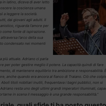
 in latino, diceva di aver letto
noscere la coscienza umana
sì a leggere la società.
i, dai giovani agli adulti. Il
anistico, riguarda l’amore per
no come fonte di ispirazione.
attraversa l’arco della sua
stato condensato nei momenti
a più attuale. Adriano ci parla
re per poter gestire meglio il potere. La capacità quindi di fare
omento, di mantenere equilibrio tra ambizione e responsabilità. 
e, anche quando era ancora al fianco di Traiano. Ciò che colpi
Abolì titoli nobiliari inutili, frequentava i bagni pubblici, non si
 Adriano resta uno degli ultimi grandi imperatori illuminati, capa
 Portarne in scena il messaggio è una grande responsabilità.”
riale, quali sfide ti ha posto quest