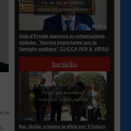
Fai clic per accettare i
cookie per questo servizio
Sala d’Ercole approva la rottamazione,
Abbate: “Norma importante per le
famiglie siciliane” CLICCA PER IL VIDEO
BarSicilia
Fai clic per accettare i
cookie per questo servizio
e, la
Bar Sicilia, a Ispica la sfida per il futuro
o,