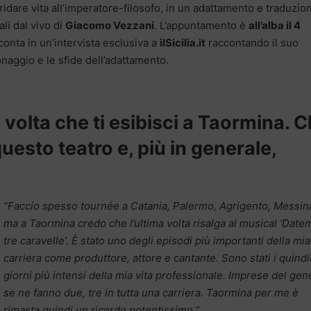
idare vita all’imperatore-filosofo, in un adattamento e traduzio
ali dal vivo di
Giacomo Vezzani
. L’appuntamento è
all’alba il 4
cconta in un’intervista esclusiva a
ilSicilia.it
raccontando il suo
onaggio e le sfide dell’adattamento.
volta che ti esibisci a Taormina. 
questo teatro e, più in generale,
“Faccio spesso tournée a Catania, Palermo, Agrigento, Messi
ma a Taormina credo che l’ultima volta risalga al musical ‘Date
tre caravelle’. È stato uno degli episodi più importanti della mia
carriera come produttore, attore e cantante. Sono stati i quindi
giorni più intensi della mia vita professionale. Imprese del gen
se ne fanno due, tre in tutta una carriera. Taormina per me è
rimasta quindi un ricordo potentissimo.”