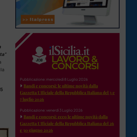
a
ta”
a
la
Pubblicazione: mercoledì 8 Luglio 2026
Bandi e concorsi: le ultime novità dalla
25
Gazzetta Ufficiale della Repubblica Italiana del 3 e
7 luglio 2026
Pubblicazione: venerdì 3 Luglio 2026
Bandi e concorsi: ecco le ultime novità dalla
Gazzetta Ufficiale della Repubblica Italiana del 26
e 30 giugno 2026