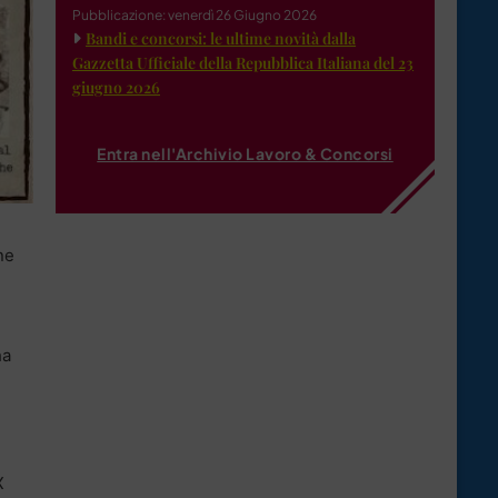
Pubblicazione: venerdì 26 Giugno 2026
Bandi e concorsi: le ultime novità dalla
Gazzetta Ufficiale della Repubblica Italiana del 23
giugno 2026
Entra nell'Archivio Lavoro & Concorsi
ne
ha
X