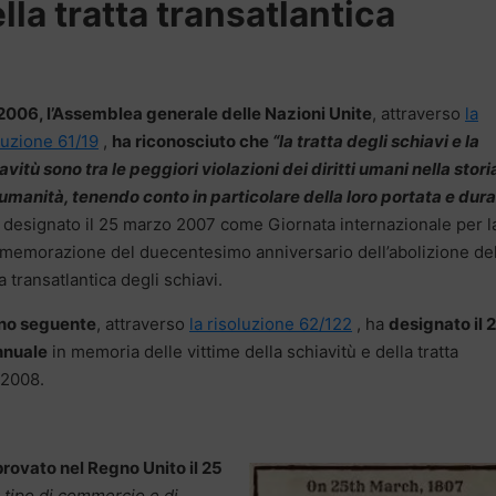
ella tratta transatlantica
2006, l’Assemblea generale delle Nazioni Unite
, attraverso
la
luzione 61/19
,
ha riconosciuto che
“la tratta degli schiavi e la
avitù sono tra le peggiori violazioni dei diritti umani nella stori
’umanità, tenendo conto in particolare della loro portata e dura
 designato il 25 marzo 2007 come Giornata internazionale per l
emorazione del duecentesimo anniversario dell’abolizione del
ta transatlantica degli schiavi.
nno seguente
, attraverso
la risoluzione 62/122
, ha
designato il 
nnuale
in memoria delle vittime della schiavitù e della tratta
l 2008.
provato nel Regno Unito il 25
 tipo di commercio e di