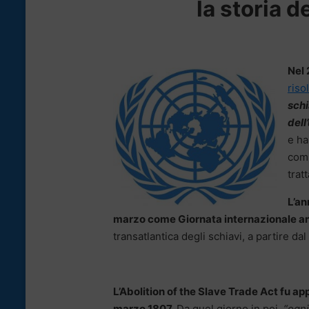
la storia d
Nel 
riso
schi
dell
e ha
comm
trat
L’a
marzo come Giornata internazionale a
transatlantica degli schiavi, a partire da
L’Abolition of the Slave Trade Act fu ap
marzo 1807.
Da quel giorno in poi,
“ogni