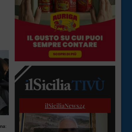
ilSiciliaNews
24
ana
: