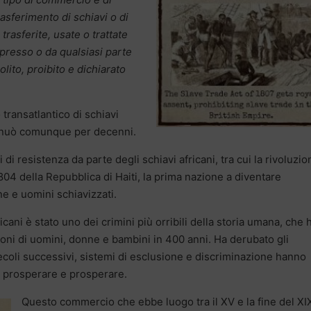
trasferimento di schiavi o di
asferite, usate o trattate
 presso o da qualsiasi parte
olito, proibito e dichiarato
 transatlantico di schiavi
ntinuò comunque per decenni.
 di resistenza da parte degli schiavi africani, tra cui la rivoluzio
804 della Repubblica di Haiti, la prima nazione a diventare
ne e uomini schiavizzati.
icani è stato uno dei crimini più orribili della storia umana, che 
oni di uomini, donne e bambini in 400 anni. Ha derubato gli
i secoli successivi, sistemi di esclusione e discriminazione hanno
di prosperare e prosperare.
Questo commercio che ebbe luogo tra il XV e la fine del XI