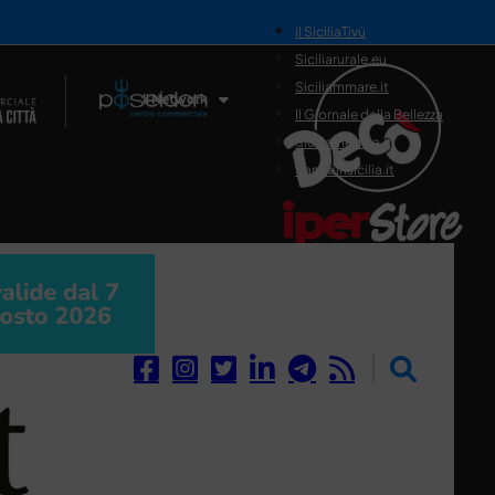
il SiciliaTivù
Siciliarurale.eu
Siciliammare.it
Il Network
Il Giornale della Bellezza
Siciliamedica.it
Sanitainsicilia.it