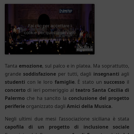
Fai clic per accettare i
cookie per questo servizio
Tanta
emozione
, sul palco e in platea. Ma soprattutto,
grande
soddisfazione
per tutti, dagli
insegnanti
agli
studenti
con le loro
famiglie
. È stato un
successo
il
concerto
di ieri pomeriggio al
teatro Santa Cecilia di
Palermo
che ha sancito la
conclusione del progetto
periferie
organizzato dagli
Amici della Musica
.
Negli ultimi due mesi l’
a
ssociazione
s
iciliana è stata
capofila di un progetto
di inclusione sociale