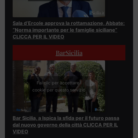
Sala d’Ercole approva la rottamazione, Abbate:
“Norma importante per le famiglie siciliane”
CLICCA PER IL VIDEO
BarSicilia
Fai clic per accettare i
cookie per questo servizio
Bar Sicilia, a Ispica la sfida per il futuro passa
dal nuovo governo della città CLICCA PER IL
VIDEO