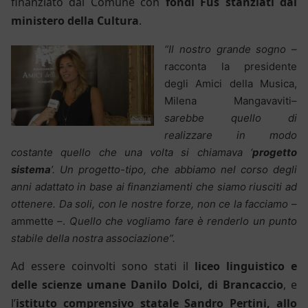
finanziato dal Comune
con
fondi
F
us
stanziat
i
dal
m
inistero della Cultura
.
“Il nostro grande sogno
–
racconta la presidente
degli Amici della Musica,
Milena Mangavaviti–
sarebbe quello di
realizzare in modo
costante quello che una volta si chiamava ‘
progetto
sistema
’. Un progetto-tipo, che abbiamo nel corso degli
anni adattato in base ai finanziamenti che siamo riusciti ad
ottenere. Da soli, con le nostre forze, non ce la facciamo
–
ammette –.
Quello che vogliamo fare è renderlo un punto
stabile della nostra associazione”.
Ad essere coinvolti sono stati il
l
iceo
l
inguistico e
delle
s
cienze umane Danilo Dolci, di Brancaccio
, e
l’
i
stituto
c
omprensivo
s
tatale Sandro Pertini, allo