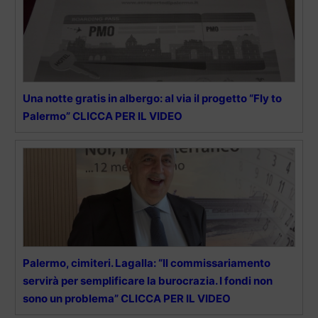
Una notte gratis in albergo: al via il progetto “Fly to
Palermo” CLICCA PER IL VIDEO
Palermo, cimiteri. Lagalla: “Il commissariamento
servirà per semplificare la burocrazia. I fondi non
sono un problema” CLICCA PER IL VIDEO