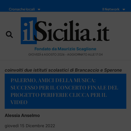
Cronache locali
Il Network
Fondato da Maurizio Scaglione
GIOVEDÌ 6 AGOSTO 2026 - AGGIORNATO ALLE 17:04
coinvolti due istituti scolastici di Brancaccio e Sperone
PALERMO, AMICI DELLA MUSICA:
SUCCESSO PER IL CONCERTO FINALE DEL
PROGETTO PERIFERIE CLICCA PER IL
VIDEO
Alessia Anselmo
giovedì 15 Dicembre 2022