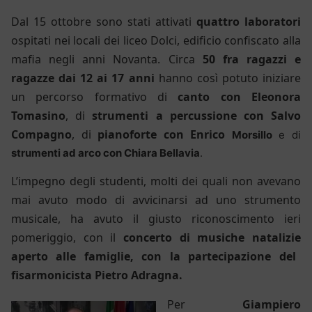
Dal 15 ottobre sono stati attivati
quattro laboratori
ospitati nei locali dei
l
iceo Dolci, edificio confiscato alla
mafia negli anni Novanta. Circa
50
fra ragazzi e
ragazze
dai 12 ai 17 anni
hanno così potuto iniziare
un percorso formativo di
canto con Eleonora
Tomasino
, di
strumenti a percussione con Salvo
Compagno
, di
pianoforte con Enrico
Morsillo
e di
strumenti ad arco con Chiara Bellavia
.
L’impegno de
gli studenti, molti dei quali non avevano
mai avuto modo di avvicinarsi ad uno strumento
musicale,
ha avuto il
giusto
riconoscimento
ieri
pomeriggio, con il
c
oncerto
di musiche natalizie
aperto alle famiglie,
con la
partecipa
zione del
fisarmonicista Pietro Adragna.
Per
Giampiero